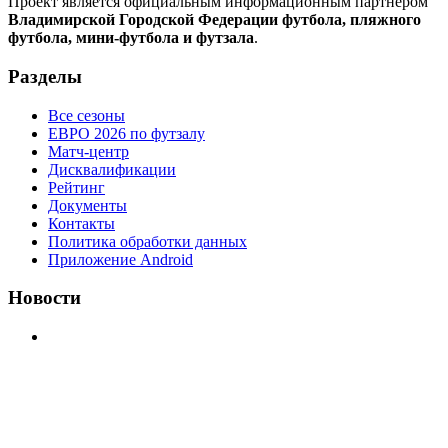
Проект является официальным информационным партнером
Владимирской Городской Федерации футбола, пляжного
футбола, мини-футбола и футзала
.
Разделы
Все сезоны
ЕВРО 2026 по футзалу
Матч-центр
Дисквалификации
Рейтинг
Документы
Контакты
Политика обработки данных
Приложение Android
Новости
⚽НАЗНАЧЕНИЯ СУДЕЙ⚽ ‼В СРЕДУ СОСТОЯТСЯ
ДОИГРОВКИ 2-Х ТАЙМОВ ДВУХ МАТЧЕЙ 2А
ЛИГИ.