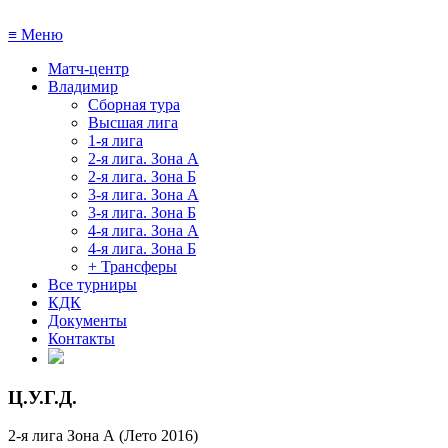
≡
Меню
Матч-центр
Владимир
Сборная тура
Высшая лига
1-я лига
2-я лига. Зона А
2-я лига. Зона Б
3-я лига. Зона А
3-я лига. Зона Б
4-я лига. Зона А
4-я лига. Зона Б
+ Трансферы
Все турниры
КДК
Документы
Контакты
Ц.У.Г.Д.
2-я лига Зона А (Лето 2016)