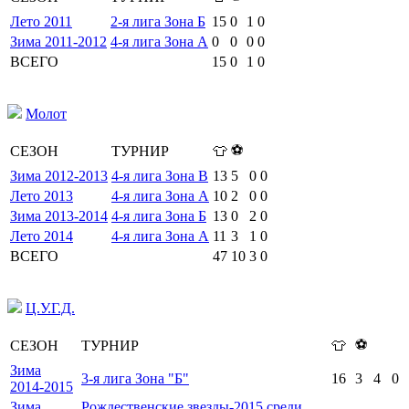
Лето 2011
2-я лига Зона Б
15
0
1
0
Зима 2011-2012
4-я лига Зона А
0
0
0
0
ВСЕГО
15
0
1
0
Молот
⚽
СЕЗОН
ТУРНИР
👕
Зима 2012-2013
4-я лига Зона В
13
5
0
0
Лето 2013
4-я лига Зона А
10
2
0
0
Зима 2013-2014
4-я лига Зона Б
13
0
2
0
Лето 2014
4-я лига Зона А
11
3
1
0
ВСЕГО
47
10
3
0
Ц.У.Г.Д.
⚽
СЕЗОН
ТУРНИР
👕
Зима
3-я лига Зона "Б"
16
3
4
0
2014-2015
Зима
Рождественские звезды-2015 среди