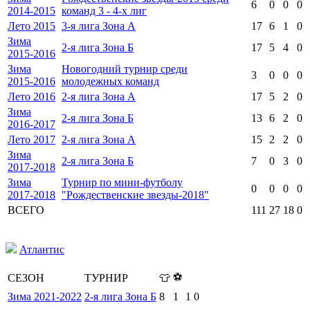
6
0
0
0
2014-2015
команд 3 - 4-х лиг
Лето 2015
3-я лига Зона А
17
6
1
0
Зима
2-я лига Зона Б
17
5
4
0
2015-2016
Зима
Новогодний турнир среди
3
0
0
0
2015-2016
молодежных команд
Лето 2016
2-я лига Зона А
17
5
2
0
Зима
2-я лига Зона Б
13
6
2
0
2016-2017
Лето 2017
2-я лига Зона А
15
2
2
0
Зима
2-я лига Зона Б
7
0
3
0
2017-2018
Зима
Турнир по мини-футболу
0
0
0
0
2017-2018
"Рождественские звезды-2018"
ВСЕГО
111
27
18
0
Атлантис
⚽
СЕЗОН
ТУРНИР
👕
Зима 2021-2022
2-я лига Зона Б
8
1
1
0