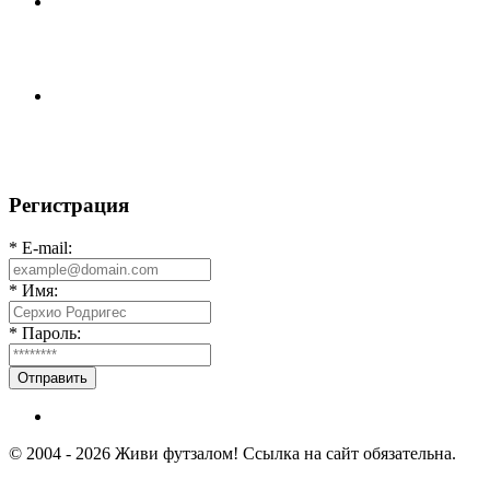
Команда «IZBA» ищет спарринг! ПН (10.08),Торпедо,
20:30 https://vk.ru/christmasmusick
⚡️Сегодня было жарко⚡️ ⚽ ️«Протестировали» новую
футбольную площадку в
Регистрация
* E-mail:
* Имя:
* Пароль:
Отправить
© 2004 - 2026 Живи футзалом! Ссылка на сайт обязательна.