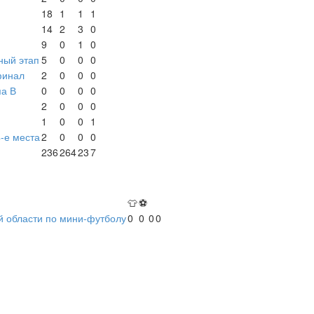
18
1
1
1
14
2
3
0
9
0
1
0
ный этап
5
0
0
0
финал
2
0
0
0
па В
0
0
0
0
2
0
0
0
1
0
0
1
4-е места
2
0
0
0
236
264
23
7
👕
⚽
й области по мини-футболу
0
0
0
0