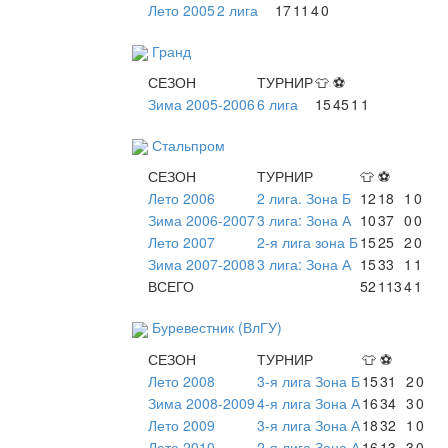
Лето 2005
2 лига
17
11
4
0
Гранд
СЕЗОН
ТУРНИР
👕
⚽
Зима 2005-2006
6 лига
15
45
1
1
Стальпром
СЕЗОН
ТУРНИР
👕
⚽
Лето 2006
2 лига. Зона Б
12
18
1
0
Зима 2006-2007
3 лига: Зона А
10
37
0
0
Лето 2007
2-я лига зона Б
15
25
2
0
Зима 2007-2008
3 лига: Зона А
15
33
1
1
ВСЕГО
52
113
4
1
Буревестник (ВлГУ)
СЕЗОН
ТУРНИР
👕
⚽
Лето 2008
3-я лига Зона Б
15
31
2
0
Зима 2008-2009
4-я лига Зона А
16
34
3
0
Лето 2009
3-я лига Зона А
18
32
1
0
Лето 2010
2-я лига Зона А
16
13
3
0