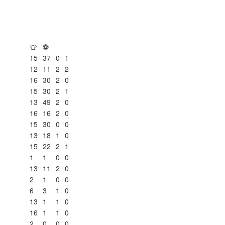
👕
⚽
15
37
0
1
12
11
2
2
16
30
2
0
15
30
2
1
13
49
2
0
16
16
2
0
15
30
0
0
13
18
1
0
15
22
2
1
1
1
0
0
13
11
2
0
2
1
0
0
6
3
1
0
13
1
1
0
16
1
1
0
2
0
0
0