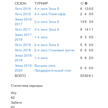
СЕЗОН
ТУРНИР
👕
⚽
Лето 2016
4-я лига Зона Б
6
13
0
0
Лето 2016
4-я лига Плей-офф
2
4
0
0
Зима 2016-
2-я лига Зона Б
13
9
3
0
2017
Лето 2017
3-я лига Зона Б
9
14
1
1
Зима 2017-
1-я лига
9
3
0
0
2018
Лето 2018
2-я лига Зона Б
5
9
0
0
Лето 2018
2-я лига Стыковые матчи
0
0
0
0
Зима 2018-
1-я лига
9
8
2
0
2019
Зима 2019-
Высшая лига.
0
0
0
0
2020
Предварительный этап
ВСЕГО
53
60
6
1
Статистика карьеры
Игр
62
Забито
62