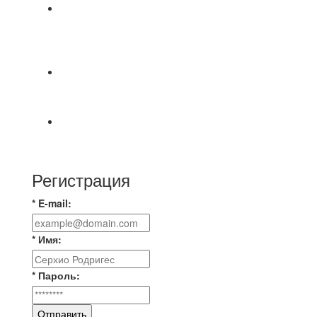
⚽НАЗНАЧЕНИЯ СУДЕЙ⚽ ‼В СРЕДУ
СОСТОЯТСЯ ДОИГРОВКИ 2-Х ТАЙМОВ ДВУХ
МАТЧЕЙ 2А ЛИГИ.
🇷🇺 Дебют в Первенстве России по футболу
среди команд Первой лиги Дмитрий
Первый официальный турнир Федерации
Текбола Владимирской области
Регистрация
* E-mail:
* Имя:
* Пароль:
Отправить