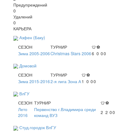
Предупреждений
0
Удалений
0
КАРЬЕРА
Азфен (Баку)
СЕЗОН
ТУРНИР
👕
⚽
Зима 2005-2006
Christmas Stars 2006
6
0
0
0
Домовой
СЕЗОН
ТУРНИР
👕
⚽
Зима 2015-2016
2-я лига Зона А
1
0
0
0
ВлГУ
СЕЗОН
ТУРНИР
👕
⚽
Лето
Первенство г.Владимира среди
2
2
0
0
2016
команд ВУЗ
Студ.городок ВлГУ