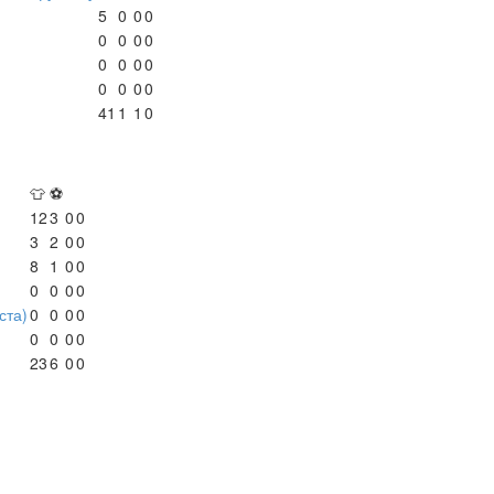
5
0
0
0
0
0
0
0
0
0
0
0
0
0
0
0
41
1
1
0
👕
⚽
12
3
0
0
3
2
0
0
8
1
0
0
0
0
0
0
ста)
0
0
0
0
0
0
0
0
23
6
0
0