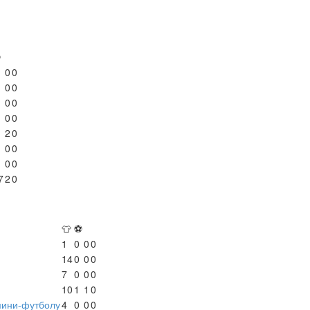
⚽
0
0
0
0
0
0
0
0
2
0
0
0
0
0
7
2
0
👕
⚽
1
0
0
0
14
0
0
0
7
0
0
0
10
1
1
0
мини-футболу
4
0
0
0