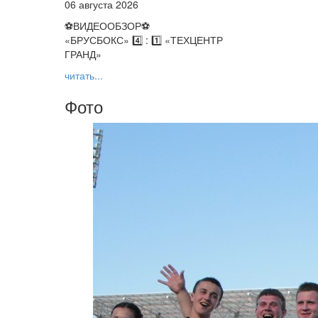
06 августа 2026
⚽️ВИДЕООБЗОР⚽️
«БРУСБОКС» 4️⃣ : 1️⃣ «ТЕХЦЕНТР
ГРАНД»
читать...
Фото