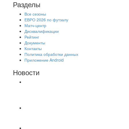
Разделы
Все сезоны
ЕВРО 2026 по футзалу
Матч-центр
Дисквалификации
Рейтинг
Документы
Контакты
Политика обработки данных
Приложение Android
Новости
⚽НАЗНАЧЕНИЯ СУДЕЙ⚽ ‼В СРЕДУ
СОСТОЯТСЯ ДОИГРОВКИ 2-Х ТАЙМОВ ДВУХ
МАТЧЕЙ 2А ЛИГИ.
⚽️ВИДЕООБЗОР⚽️ «БРУСБОКС» 4️⃣ : 1️⃣
«ТЕХЦЕНТР ГРАНД»