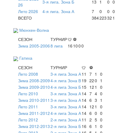
3-я лига. Зона Б
13
1
0
0
26
Лето 2026
4-я лига. Зона А
7
0
0
0
ВСЕГО
384
223
32
1
Мюнхен-Волна
СЕЗОН
ТУРНИР
👕
⚽
Зима 2005-2006
8 лига
16
10
0
0
Гатиха
СЕЗОН
ТУРНИР
👕
⚽
Лето 2008
3-я лига Зона А
11
7
1
0
Зима 2008-2009
4-я лига Зона В
19
22
0
1
Зима 2009-2010
4-я лига Зона Б
15
12
1
0
Лето 2010
3-я лига Зона А
14
7
4
0
Зима 2010-2011
3-я лига Зона А
14
6
3
1
Лето 2011
3-я лига Зона А
14
12
1
0
Зима 2011-2012
4-я лига Зона А
14
6
0
0
Лето 2012
2-я лига Зона А
11
2
5
0
Зима 2012-2013
2-я лига Зона Б
16
6
1
0
Лето 2013
2-я лига Зона А
16
5
1
0