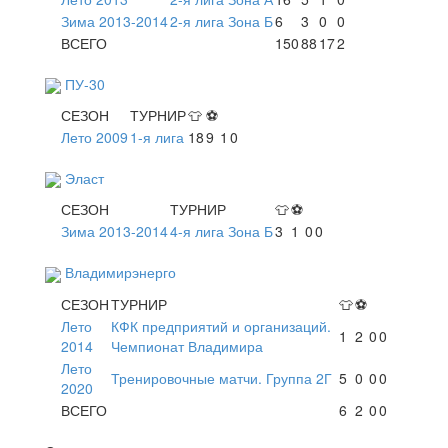
Зима 2013-2014
2-я лига Зона Б
6
3
0
0
ВСЕГО
150
88
17
2
ПУ-30
СЕЗОН
ТУРНИР
👕
⚽
Лето 2009
1-я лига
18
9
1
0
Эласт
СЕЗОН
ТУРНИР
👕
⚽
Зима 2013-2014
4-я лига Зона Б
3
1
0
0
Владимирэнерго
СЕЗОН
ТУРНИР
👕
⚽
Лето
КФК предприятий и организаций.
1
2
0
0
2014
Чемпионат Владимира
Лето
Тренировочные матчи. Группа 2Г
5
0
0
0
2020
ВСЕГО
6
2
0
0