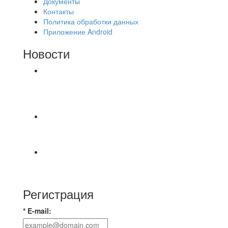
Документы
Контакты
Политика обработки данных
Приложение Android
Новости
⚽НАЗНАЧЕНИЯ СУДЕЙ⚽ ‼В СРЕДУ
СОСТОЯТСЯ ДОИГРОВКИ 2-Х ТАЙМОВ ДВУХ
МАТЧЕЙ 2А ЛИГИ.
📅 Анонс матчей на четверг, 6 августа 2026 г. 🎡
Центральный парк культуры и отдыха
⚽ Первенство Владимира по футзалу. 2-я лига.
Зона Б. 03.08.2026 г. КАС - МГ-ПКБ Энерго 1:6
Регистрация
* E-mail: