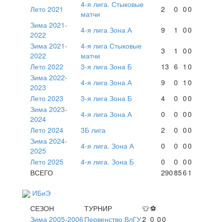
4-я лига. Стыковые
Лето 2021
2
0
0
0
матчи
Зима 2021-
4-я лига Зона А
9
1
0
0
2022
Зима 2021-
4-я лига Стыковые
3
1
0
0
2022
матчи
Лето 2022
3-я лига Зона Б
13
6
1
0
Зима 2022-
4-я лига Зона А
9
0
1
0
2023
Лето 2023
3-я лига Зона Б
4
0
0
0
Зима 2023-
4-я лига Зона А
0
0
0
0
2024
Лето 2024
3Б лига
2
0
0
0
Зима 2024-
4-я лига. Зона А
0
0
0
0
2025
Лето 2025
4-я лига. Зона Б
0
0
0
0
ВСЕГО
290
85
6
1
ИБиЭ
СЕЗОН
ТУРНИР
👕
⚽
Зима 2005-2006
Первенство ВлГУ
2
0
0
0