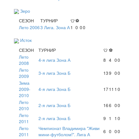
Зеро
СЕЗОН
ТУРНИР
👕
⚽
Лето 2006
3 Лига. Зона А
1
0
0
0
Исток
СЕЗОН
ТУРНИР
👕
⚽
Лето
4-я лига Зона А
8
4
0
0
2008
Лето
3-я лига Зона Б
13
9
0
0
2009
Зима
2009-
4-я лига Зона Б
17
11
1
0
2010
Лето
2-я лига Зона Б
16
6
0
0
2010
Лето
2-я лига Зона Б
9
1
1
0
2011
Лето
Чемпионат Владимира "Живи
6
0
0
0
2011
мини-футболом!". Лига А