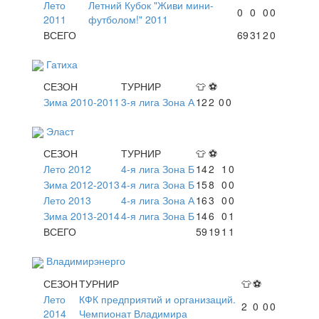
Лето
Летний Кубок "Живи мини-
0
0
0
0
2011
футболом!" 2011
ВСЕГО
69
31
2
0
Гатиха
СЕЗОН
ТУРНИР
👕
⚽
Зима 2010-2011
3-я лига Зона А
12
2
0
0
Эласт
СЕЗОН
ТУРНИР
👕
⚽
Лето 2012
4-я лига Зона Б
14
2
1
0
Зима 2012-2013
4-я лига Зона Б
15
8
0
0
Лето 2013
4-я лига Зона А
16
3
0
0
Зима 2013-2014
4-я лига Зона Б
14
6
0
1
ВСЕГО
59
19
1
1
Владимирэнерго
СЕЗОН
ТУРНИР
👕
⚽
Лето
КФК предприятий и организаций.
2
0
0
0
2014
Чемпионат Владимира