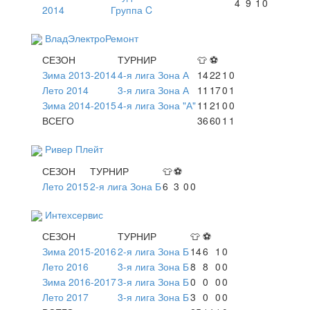
4
9
1
0
2014
Группа C
ВладЭлектроРемонт
СЕЗОН
ТУРНИР
👕
⚽
Зима 2013-2014
4-я лига Зона А
14
22
1
0
Лето 2014
3-я лига Зона А
11
17
0
1
Зима 2014-2015
4-я лига Зона "А"
11
21
0
0
ВСЕГО
36
60
1
1
Ривер Плейт
СЕЗОН
ТУРНИР
👕
⚽
Лето 2015
2-я лига Зона Б
6
3
0
0
Интехсервис
СЕЗОН
ТУРНИР
👕
⚽
Зима 2015-2016
2-я лига Зона Б
14
6
1
0
Лето 2016
3-я лига Зона Б
8
8
0
0
Зима 2016-2017
3-я лига Зона Б
0
0
0
0
Лето 2017
3-я лига Зона Б
3
0
0
0