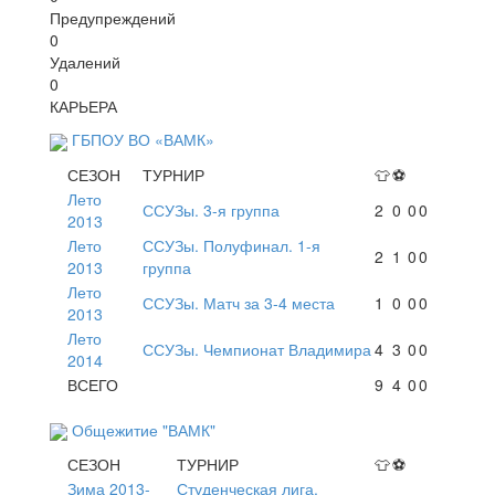
Предупреждений
0
Удалений
0
КАРЬЕРА
ГБПОУ ВО «ВАМК»
СЕЗОН
ТУРНИР
👕
⚽
Лето
ССУЗы. 3-я группа
2
0
0
0
2013
Лето
ССУЗы. Полуфинал. 1-я
2
1
0
0
2013
группа
Лето
ССУЗы. Матч за 3-4 места
1
0
0
0
2013
Лето
ССУЗы. Чемпионат Владимира
4
3
0
0
2014
ВСЕГО
9
4
0
0
Общежитие "ВАМК"
СЕЗОН
ТУРНИР
👕
⚽
Зима 2013-
Студенческая лига.