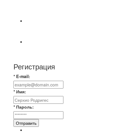
СОСТОЯТСЯ ДОИГРОВКИ 2-Х ТАЙМОВ ДВУХ
МАТЧЕЙ 2А ЛИГИ.
⚡️Сегодня было жарко⚡️ ⚽ ️«Протестировали»
новую футбольную площадку в
📅 Анонс матчей на пятницу, 7 августа 2026 г.
🎡 Центральный парк культуры и отдыха
Регистрация
* E-mail:
* Имя:
* Пароль:
Отправить