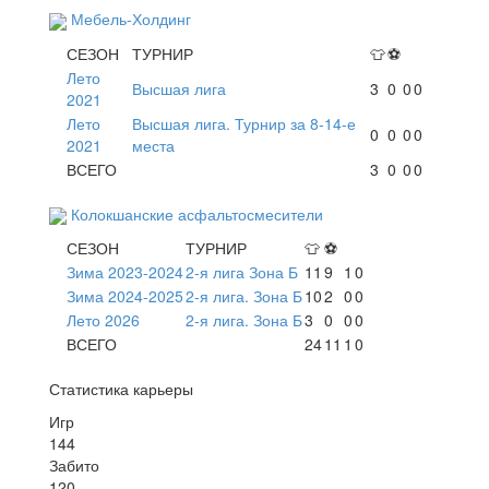
Мебель-Холдинг
СЕЗОН
ТУРНИР
👕
⚽
Лето
Высшая лига
3
0
0
0
2021
Лето
Высшая лига. Турнир за 8-14-е
0
0
0
0
2021
места
ВСЕГО
3
0
0
0
Колокшанские асфальтосмесители
СЕЗОН
ТУРНИР
👕
⚽
Зима 2023-2024
2-я лига Зона Б
11
9
1
0
Зима 2024-2025
2-я лига. Зона Б
10
2
0
0
Лето 2026
2-я лига. Зона Б
3
0
0
0
ВСЕГО
24
11
1
0
Статистика карьеры
Игр
144
Забито
120