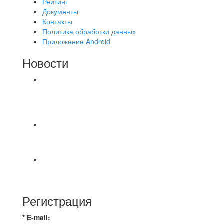
Рейтинг
Документы
Контакты
Политика обработки данных
Приложение Android
Новости
⚽НАЗНАЧЕНИЯ СУДЕЙ⚽ ‼В СРЕДУ
СОСТОЯТСЯ ДОИГРОВКИ 2-Х ТАЙМОВ ДВУХ
МАТЧЕЙ 2А ЛИГИ.
📅 Анонс матчей на четверг, 6 августа 2026 г. 🎡
Центральный парк культуры и отдыха
⚽ Первенство Владимира по футзалу. 2-я лига.
Зона Б. 03.08.2026 г. КАС - МГ-ПКБ Энерго 1:6
Регистрация
* E-mail: