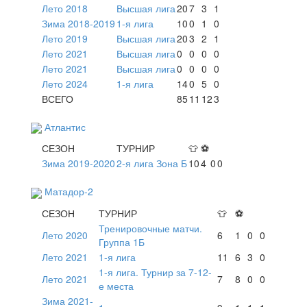
Лето 2018
Высшая лига
20
7
3
1
Зима 2018-2019
1-я лига
10
0
1
0
Лето 2019
Высшая лига
20
3
2
1
Лето 2021
Высшая лига
0
0
0
0
Лето 2021
Высшая лига
0
0
0
0
Лето 2024
1-я лига
14
0
5
0
ВСЕГО
85
11
12
3
Атлантис
СЕЗОН
ТУРНИР
👕
⚽
Зима 2019-2020
2-я лига Зона Б
10
4
0
0
Матадор-2
СЕЗОН
ТУРНИР
👕
⚽
Тренировочные матчи.
Лето 2020
6
1
0
0
Группа 1Б
Лето 2021
1-я лига
11
6
3
0
1-я лига. Турнир за 7-12-
Лето 2021
7
8
0
0
е места
Зима 2021-