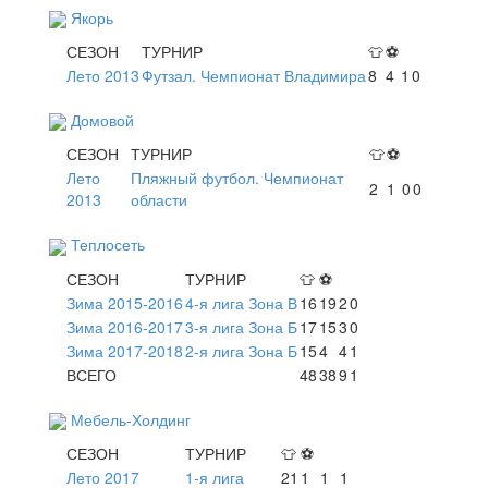
Якорь
СЕЗОН
ТУРНИР
👕
⚽
Лето 2013
Футзал. Чемпионат Владимира
8
4
1
0
Домовой
СЕЗОН
ТУРНИР
👕
⚽
Лето
Пляжный футбол. Чемпионат
2
1
0
0
2013
области
Теплосеть
СЕЗОН
ТУРНИР
👕
⚽
Зима 2015-2016
4-я лига Зона В
16
19
2
0
Зима 2016-2017
3-я лига Зона Б
17
15
3
0
Зима 2017-2018
2-я лига Зона Б
15
4
4
1
ВСЕГО
48
38
9
1
Мебель-Холдинг
СЕЗОН
ТУРНИР
👕
⚽
Лето 2017
1-я лига
21
1
1
1