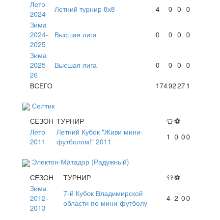
Лето
Летний турнир 8х8
4
0
0
0
2024
Зима
2024-
Высшая лига
0
0
0
0
2025
Зима
2025-
Высшая лига
0
0
0
0
26
ВСЕГО
174
92
27
1
Селтик
СЕЗОН
ТУРНИР
👕
⚽
Лето
Летний Кубок "Живи мини-
1
0
0
0
2011
футболом!" 2011
Электон-Матадор (Радужный)
СЕЗОН
ТУРНИР
👕
⚽
Зима
7-й Кубок Владимирской
2012-
4
2
0
0
области по мини-футболу
2013