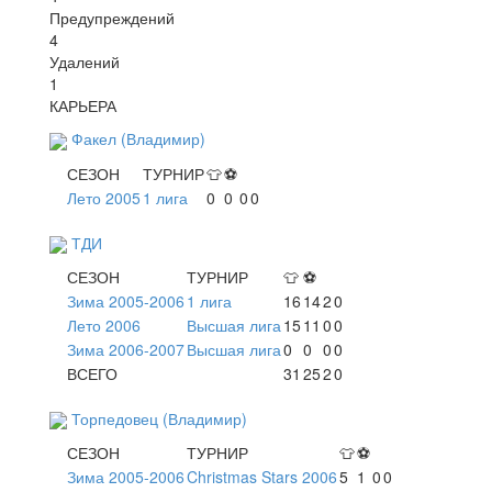
Предупреждений
4
Удалений
1
КАРЬЕРА
Факел (Владимир)
СЕЗОН
ТУРНИР
👕
⚽
Лето 2005
1 лига
0
0
0
0
ТДИ
СЕЗОН
ТУРНИР
👕
⚽
Зима 2005-2006
1 лига
16
14
2
0
Лето 2006
Высшая лига
15
11
0
0
Зима 2006-2007
Высшая лига
0
0
0
0
ВСЕГО
31
25
2
0
Торпедовец (Владимир)
СЕЗОН
ТУРНИР
👕
⚽
Зима 2005-2006
Christmas Stars 2006
5
1
0
0