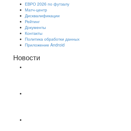
ЕВРО 2026 по футзалу
Матч-центр
Дисквалификации
Рейтинг
Документы
Контакты
Политика обработки данных
Приложение Android
Новости
⚽НАЗНАЧЕНИЯ СУДЕЙ⚽ ‼В СРЕДУ
СОСТОЯТСЯ ДОИГРОВКИ 2-Х ТАЙМОВ ДВУХ
МАТЧЕЙ 2А ЛИГИ.
Команда «IZBA» ищет спарринг! ПН
(10.08),Торпедо, 20:30
https://vk.ru/christmasmusick
⚡️Сегодня было жарко⚡️ ⚽ ️«Протестировали»