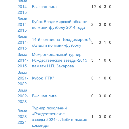
Зима
2014-
Высшая лига
12
4
3
0
2015
Зима
Кубок Владимирской области
2014-
2
0
0
0
по мини-футболу 2014 года
2015
Зима
14-й чемпионат Владимирской
2014-
5
0
1
0
области по мини-футболу
2015
Зима
Межрегиональный турнир
2014-
Рождественские звезды-2015
5
1
0
0
2015
памяти Н.П. Захарова
Зима
2021-
Кубок "ГТК"
3
1
0
0
2022
Зима
2022-
Высшая лига
0
0
0
0
2023
Турнир поколений
Зима
«Рождественские
2023-
1
0
0
0
звезды-2024». Любительские
2024
команды