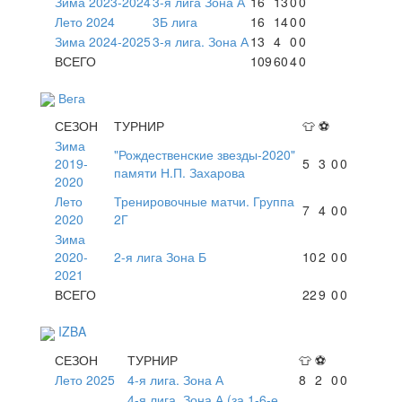
Зима 2023-2024
3-я лига Зона А
16
13
0
0
Лето 2024
3Б лига
16
14
0
0
Зима 2024-2025
3-я лига. Зона А
13
4
0
0
ВСЕГО
109
60
4
0
Вега
СЕЗОН
ТУРНИР
👕
⚽
Зима
"Рождественские звезды-2020"
2019-
5
3
0
0
памяти Н.П. Захарова
2020
Лето
Тренировочные матчи. Группа
7
4
0
0
2020
2Г
Зима
2020-
2-я лига Зона Б
10
2
0
0
2021
ВСЕГО
22
9
0
0
IZBA
СЕЗОН
ТУРНИР
👕
⚽
Лето 2025
4-я лига. Зона А
8
2
0
0
4-я лига. Зона А (за 1-6-е