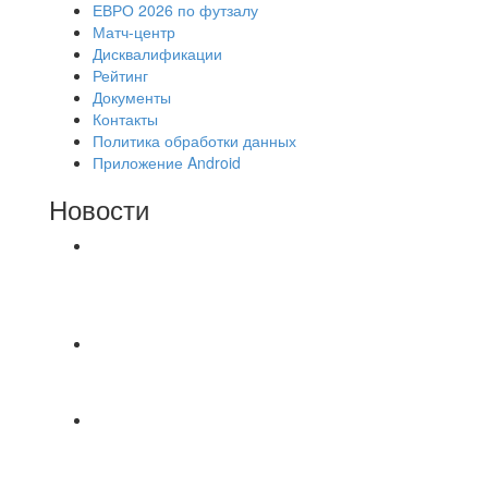
ЕВРО 2026 по футзалу
Матч-центр
Дисквалификации
Рейтинг
Документы
Контакты
Политика обработки данных
Приложение Android
Новости
⚽НАЗНАЧЕНИЯ СУДЕЙ⚽ ‼В СРЕДУ
СОСТОЯТСЯ ДОИГРОВКИ 2-Х ТАЙМОВ ДВУХ
МАТЧЕЙ 2А ЛИГИ.
📹📹📹 Обзор голов 📹📹📹 Лига 4. Зона "Б". 12
тур. Лето 2026. МФК "Восход" - Ирбис 6:2
⚽️ВИДЕООБЗОР⚽️ «БРУСБОКС» 4️⃣ : 1️⃣
«ТЕХЦЕНТР ГРАНД»