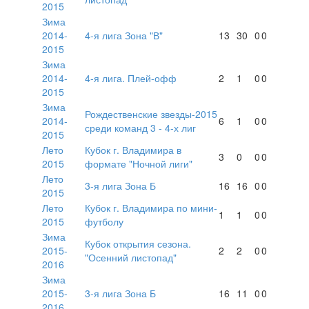
2015
Зима
2014-
4-я лига Зона "В"
13
30
0
0
2015
Зима
2014-
4-я лига. Плей-офф
2
1
0
0
2015
Зима
Рождественские звезды-2015
2014-
6
1
0
0
среди команд 3 - 4-х лиг
2015
Лето
Кубок г. Владимира в
3
0
0
0
2015
формате "Ночной лиги"
Лето
3-я лига Зона Б
16
16
0
0
2015
Лето
Кубок г. Владимира по мини-
1
1
0
0
2015
футболу
Зима
Кубок открытия сезона.
2015-
2
2
0
0
"Осенний листопад"
2016
Зима
2015-
3-я лига Зона Б
16
11
0
0
2016