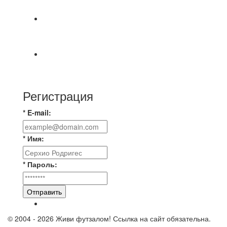
⚽НАЗНАЧЕНИЯ СУДЕЙ⚽
Продолжаем про итоги соревнований по
футзалу.⚽️ Результаты распределились
⚽🔊ОФИЦИАЛЬНО🔊⚽ 📆7 августа в Москве
прошла очередная отчётно-выборная
Регистрация
* E-mail:
* Имя:
* Пароль:
Отправить
© 2004 - 2026 Живи футзалом! Ссылка на сайт обязательна.