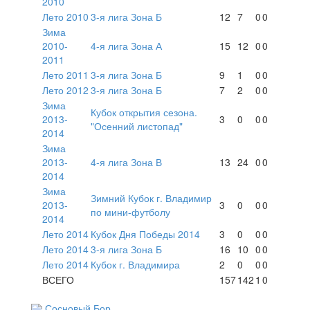
2010
Лето 2010
3-я лига Зона Б
12
7
0
0
Зима
2010-
4-я лига Зона А
15
12
0
0
2011
Лето 2011
3-я лига Зона Б
9
1
0
0
Лето 2012
3-я лига Зона Б
7
2
0
0
Зима
Кубок открытия сезона.
2013-
3
0
0
0
"Осенний листопад"
2014
Зима
2013-
4-я лига Зона В
13
24
0
0
2014
Зима
Зимний Кубок г. Владимир
2013-
3
0
0
0
по мини-футболу
2014
Лето 2014
Кубок Дня Победы 2014
3
0
0
0
Лето 2014
3-я лига Зона Б
16
10
0
0
Лето 2014
Кубок г. Владимира
2
0
0
0
ВСЕГО
157
142
1
0
Сосновый Бор