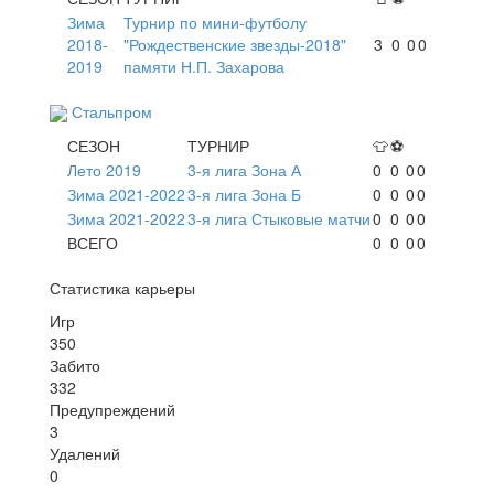
Зима
Турнир по мини-футболу
2018-
"Рождественские звезды-2018"
3
0
0
0
2019
памяти Н.П. Захарова
Стальпром
СЕЗОН
ТУРНИР
👕
⚽
Лето 2019
3-я лига Зона А
0
0
0
0
Зима 2021-2022
3-я лига Зона Б
0
0
0
0
Зима 2021-2022
3-я лига Стыковые матчи
0
0
0
0
ВСЕГО
0
0
0
0
Статистика карьеры
Игр
350
Забито
332
Предупреждений
3
Удалений
0