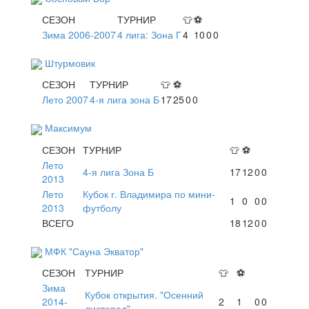
СЕЗОН
ТУРНИР
👕
⚽
Зима 2006-2007
4 лига: Зона Г
4
10
0
0
Штурмовик
СЕЗОН
ТУРНИР
👕
⚽
Лето 2007
4-я лига зона Б
17
25
0
0
Максимум
СЕЗОН
ТУРНИР
👕
⚽
Лето
4-я лига Зона Б
17
12
0
0
2013
Лето
Кубок г. Владимира по мини-
1
0
0
0
2013
футболу
ВСЕГО
18
12
0
0
МФК "Сауна Экватор"
СЕЗОН
ТУРНИР
👕
⚽
Зима
Кубок открытия. "Осенний
2014-
2
1
0
0
листопад"