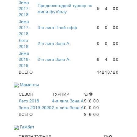
Зима
Предновогодний турнир по
2017-
5
4
0
0
мини-футболу
2018
Зима
2017-
3-я лига Плей-офф
0
0
0
0
2018
Лето
2-я лига Зона А
0
0
0
0
2018
Зима
2018-
2-я лига Зона А
8
4
0
0
2019
ВСЕГО
142
137
2
0
Мамонты
СЕЗОН
ТУРНИР
👕
⚽
Лето 2018
4-я лига Зона А
9
6
0
0
Зима 2019-2020
2-я лига Зона А
0
0
0
0
ВСЕГО
9
6
0
0
Гамбит
СЕЗОН
ТУРНИР
👕
⚽