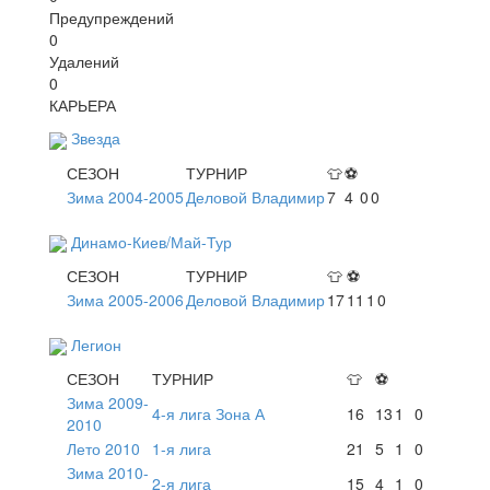
Предупреждений
0
Удалений
0
КАРЬЕРА
Звезда
СЕЗОН
ТУРНИР
👕
⚽
Зима 2004-2005
Деловой Владимир
7
4
0
0
Динамо-Киев/Май-Тур
СЕЗОН
ТУРНИР
👕
⚽
Зима 2005-2006
Деловой Владимир
17
11
1
0
Легион
СЕЗОН
ТУРНИР
👕
⚽
Зима 2009-
4-я лига Зона А
16
13
1
0
2010
Лето 2010
1-я лига
21
5
1
0
Зима 2010-
2-я лига
15
4
1
0