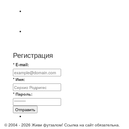
МАТЧЕЙ 2А ЛИГИ.
⚽️ВИДЕООБЗОР⚽️ «БРУСБОКС» 4️⃣ : 1️⃣
«ТЕХЦЕНТР ГРАНД»
📅 Анонс матчей на четверг, 6 августа 2026 г. 🎡
Центральный парк культуры и отдыха
Регистрация
* E-mail:
* Имя:
* Пароль:
Отправить
© 2004 - 2026 Живи футзалом! Ссылка на сайт обязательна.