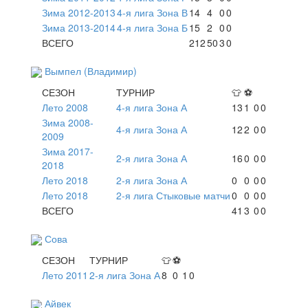
Зима 2012-2013
4-я лига Зона В
14
4
0
0
Зима 2013-2014
4-я лига Зона Б
15
2
0
0
ВСЕГО
212
50
3
0
Вымпел (Владимир)
СЕЗОН
ТУРНИР
👕
⚽
Лето 2008
4-я лига Зона А
13
1
0
0
Зима 2008-
4-я лига Зона А
12
2
0
0
2009
Зима 2017-
2-я лига Зона А
16
0
0
0
2018
Лето 2018
2-я лига Зона А
0
0
0
0
Лето 2018
2-я лига Стыковые матчи
0
0
0
0
ВСЕГО
41
3
0
0
Сова
СЕЗОН
ТУРНИР
👕
⚽
Лето 2011
2-я лига Зона А
8
0
1
0
Айвек