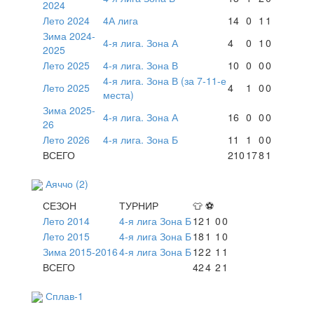
2024
Лето 2024
4А лига
14
0
1
1
Зима 2024-
4-я лига. Зона А
4
0
1
0
2025
Лето 2025
4-я лига. Зона В
10
0
0
0
4-я лига. Зона В (за 7-11-е
Лето 2025
4
1
0
0
места)
Зима 2025-
4-я лига. Зона А
16
0
0
0
26
Лето 2026
4-я лига. Зона Б
11
1
0
0
ВСЕГО
210
17
8
1
Аяччо (2)
СЕЗОН
ТУРНИР
👕
⚽
Лето 2014
4-я лига Зона Б
12
1
0
0
Лето 2015
4-я лига Зона Б
18
1
1
0
Зима 2015-2016
4-я лига Зона Б
12
2
1
1
ВСЕГО
42
4
2
1
Сплав-1