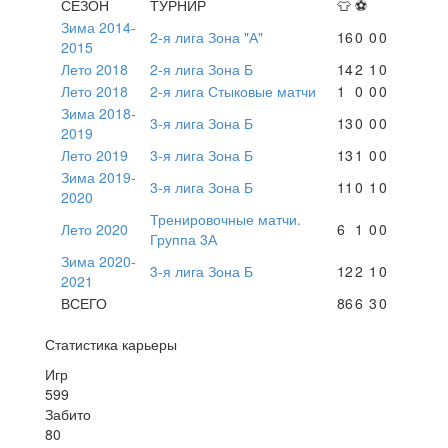
СЕЗОН
ТУРНИР
👕
⚽
Зима 2014-
2-я лига Зона "А"
16
0
0
0
2015
Лето 2018
2-я лига Зона Б
14
2
1
0
Лето 2018
2-я лига Стыковые матчи
1
0
0
0
Зима 2018-
3-я лига Зона Б
13
0
0
0
2019
Лето 2019
3-я лига Зона Б
13
1
0
0
Зима 2019-
3-я лига Зона Б
11
0
1
0
2020
Тренировочные матчи.
Лето 2020
6
1
0
0
Группа 3А
Зима 2020-
3-я лига Зона Б
12
2
1
0
2021
ВСЕГО
86
6
3
0
Статистика карьеры
Игр
599
Забито
80