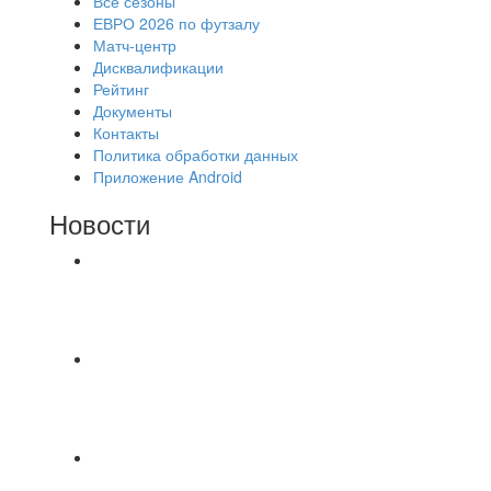
Все сезоны
ЕВРО 2026 по футзалу
Матч-центр
Дисквалификации
Рейтинг
Документы
Контакты
Политика обработки данных
Приложение Android
Новости
⚽НАЗНАЧЕНИЯ СУДЕЙ⚽ ‼В СРЕДУ
СОСТОЯТСЯ ДОИГРОВКИ 2-Х ТАЙМОВ ДВУХ
МАТЧЕЙ 2А ЛИГИ.
Команда Владимирская Русь на зимний
чемпионат для усиления команды ищет
игроков
⚽️Размер 7.5 цена в личку, [id234532780|Kirill