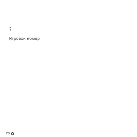
?
Игровой номер
👕
⚽