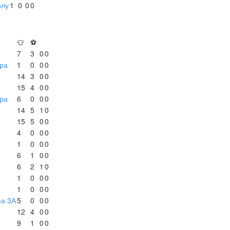
олу
1
0
0
0
👕
⚽
7
3
0
0
ра
1
0
0
0
14
3
0
0
15
4
0
0
ра
6
0
0
0
14
5
1
0
15
5
0
0
4
0
0
0
1
0
0
0
6
1
0
0
6
2
1
0
1
0
0
0
1
0
0
0
па 3А
5
0
0
0
12
4
0
0
9
1
0
0