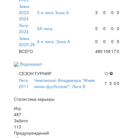
Зима
2023-
3-я лига Зона А
3
0
0
0
2024
Лето
3А лига
5
0
0
0
2024
Зима
4-я лига. Зона А
0
0
0
0
2025-26
ВСЕГО
480
108
17
0
Водоканал
СЕЗОН
ТУРНИР
👕
⚽
Лето
Чемпионат Владимира "Живи
7
5
0
0
2011
мини-футболом!". Лига В
Статистика карьеры
Игр
487
Забито
113
Предупреждений