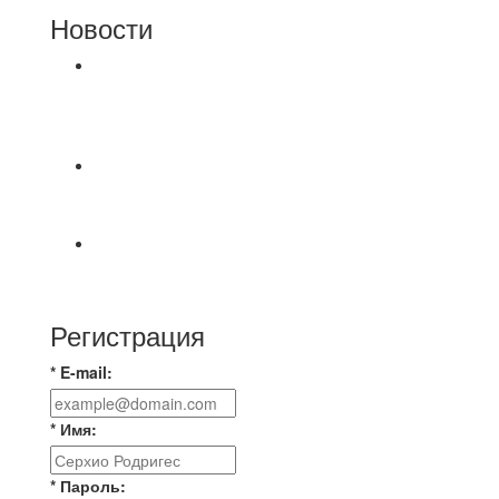
Новости
⚽НАЗНАЧЕНИЯ СУДЕЙ⚽ ‼В СРЕДУ
СОСТОЯТСЯ ДОИГРОВКИ 2-Х ТАЙМОВ ДВУХ
МАТЧЕЙ 2А ЛИГИ.
Победная... Спасибо всем за самоотдачу,
самообладание и подстраховку...выложились
📹📹📹 Обзор голов 📹📹📹 Лига 4. Зона "Б". 12
тур. Лето 2026. МФК "Восход" - Ирбис 6:2
Регистрация
* E-mail:
* Имя:
* Пароль: