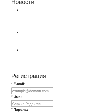
Новости
⚽НАЗНАЧЕНИЯ СУДЕЙ⚽ ‼В СРЕДУ
СОСТОЯТСЯ ДОИГРОВКИ 2-Х ТАЙМОВ ДВУХ
МАТЧЕЙ 2А ЛИГИ.
А вот и первые "плюшки"(фото) с Первенства
города Владимира по Текболу 2026⚽🏆🥇 Все
Команда «IZBA» ищет спарринг! ПН
(10.08),Торпедо, 20:30
https://vk.ru/christmasmusick
Регистрация
* E-mail:
* Имя:
* Пароль: