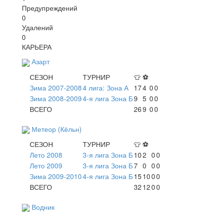
Предупреждений
0
Удалений
0
КАРЬЕРА
Азарт
СЕЗОН
ТУРНИР
👕
⚽
Зима 2007-2008
4 лига: Зона А
17
4
0
0
Зима 2008-2009
4-я лига Зона Б
9
5
0
0
ВСЕГО
26
9
0
0
Метеор (Кёльн)
СЕЗОН
ТУРНИР
👕
⚽
Лето 2008
3-я лига Зона Б
10
2
0
0
Лето 2009
3-я лига Зона Б
7
0
0
0
Зима 2009-2010
4-я лига Зона Б
15
10
0
0
ВСЕГО
32
12
0
0
Водник