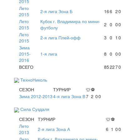
2015
Лето
2-я лига Зона Б
16
6
2
0
2015
Лето
Кубок г. Владимира по мини-
2
0
0
0
2015
футболу
Лето
2-я лига Плей-офф
3
0
1
0
2015
Зима
2015-
1-я лига
8
0
0
0
2016
ВСЕГО
85
22
7
0
ТехноНиколь
СЕЗОН
ТУРНИР
👕
⚽
Зима 2012-2013
4-я лига Зона В
7
2
0
0
Сила Суздаля
СЕЗОН
ТУРНИР
👕
⚽
Лето
2-я лига Зона А
6
1
0
0
2013
Лето
Кубок г. Владимира по мини-