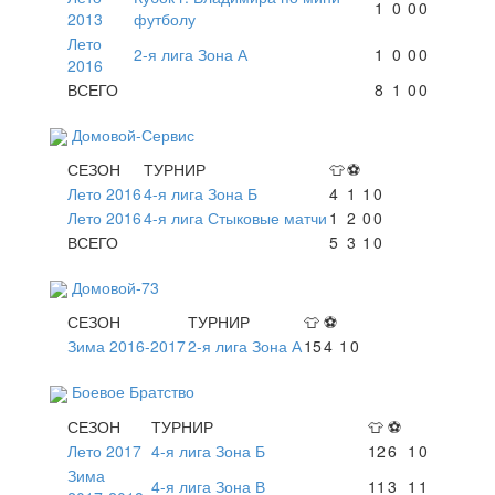
1
0
0
0
2013
футболу
Лето
2-я лига Зона А
1
0
0
0
2016
ВСЕГО
8
1
0
0
Домовой-Сервис
СЕЗОН
ТУРНИР
👕
⚽
Лето 2016
4-я лига Зона Б
4
1
1
0
Лето 2016
4-я лига Стыковые матчи
1
2
0
0
ВСЕГО
5
3
1
0
Домовой-73
СЕЗОН
ТУРНИР
👕
⚽
Зима 2016-2017
2-я лига Зона А
15
4
1
0
Боевое Братство
СЕЗОН
ТУРНИР
👕
⚽
Лето 2017
4-я лига Зона Б
12
6
1
0
Зима
4-я лига Зона В
11
3
1
1