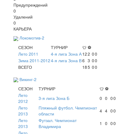
Предупреждений
0
Удалений
0
КАРЬЕРА
Локомотив-2
СЕЗОН
ТУРНИР
👕
⚽
Лето 2011
4-я лига Зона А
12
2
0
0
Зима 2011-2012
4-я лига Зона В
6
3
0
0
ВСЕГО
18
5
0
0
Викинг-2
СЕЗОН
ТУРНИР
👕
⚽
Лето
3-я лига Зона Б
0
0
0
0
2012
Лето
Пляжный футбол. Чемпионат
4
4
0
0
2013
области
Лето
Футзал. Чемпионат
1
0
0
0
2013
Владимира
Лето