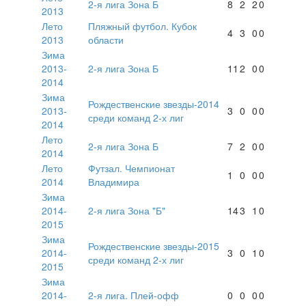
2-я лига Зона Б
8
2
2
0
2013
Лето
Пляжный футбол. Кубок
4
3
0
0
2013
области
Зима
2013-
2-я лига Зона Б
11
2
0
0
2014
Зима
Рождественские звезды-2014
2013-
3
0
0
0
среди команд 2-х лиг
2014
Лето
2-я лига Зона Б
7
2
0
0
2014
Лето
Футзал. Чемпионат
1
0
0
0
2014
Владимира
Зима
2014-
2-я лига Зона "Б"
14
3
1
0
2015
Зима
Рождественские звезды-2015
2014-
3
0
1
0
среди команд 2-х лиг
2015
Зима
2014-
2-я лига. Плей-офф
0
0
0
0