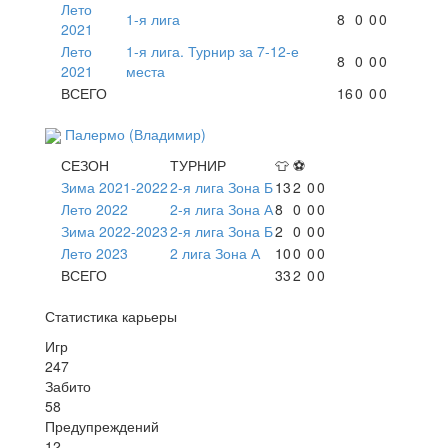
Лето
1-я лига
8
0
0
0
2021
Лето
1-я лига. Турнир за 7-12-е
8
0
0
0
2021
места
ВСЕГО
16
0
0
0
Палермо (Владимир)
СЕЗОН
ТУРНИР
👕
⚽
Зима 2021-2022
2-я лига Зона Б
13
2
0
0
Лето 2022
2-я лига Зона А
8
0
0
0
Зима 2022-2023
2-я лига Зона Б
2
0
0
0
Лето 2023
2 лига Зона А
10
0
0
0
ВСЕГО
33
2
0
0
Статистика карьеры
Игр
247
Забито
58
Предупреждений
12