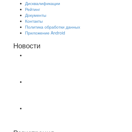
Дисквалификации
Рейтинг
Документы
Контакты
Политика обработки данных
Приложение Android
Новости
⚽НАЗНАЧЕНИЯ СУДЕЙ⚽ ‼В СРЕДУ
СОСТОЯТСЯ ДОИГРОВКИ 2-Х ТАЙМОВ ДВУХ
МАТЧЕЙ 2А ЛИГИ.
⚽ Первенство Владимира по футзалу. 1-я лига.
06.08.2026 г. УютСтрой - Крафт 0:2 (0:0) 📹
Обзор
Красная Гвардия сыграла в ничью с Камбэком
3:3 Равная игра , много борьбы и