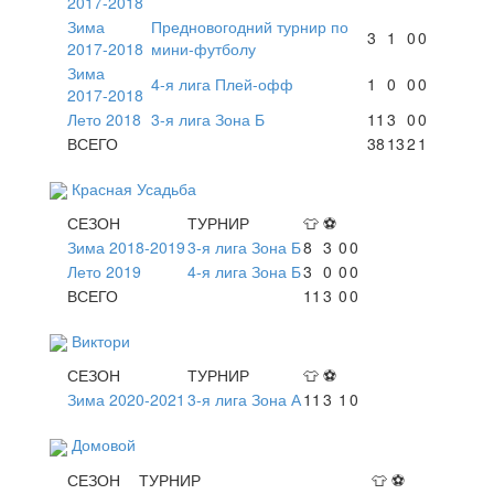
2017-2018
Зима
Предновогодний турнир по
3
1
0
0
2017-2018
мини-футболу
Зима
4-я лига Плей-офф
1
0
0
0
2017-2018
Лето 2018
3-я лига Зона Б
11
3
0
0
ВСЕГО
38
13
2
1
Красная Усадьба
СЕЗОН
ТУРНИР
👕
⚽
Зима 2018-2019
3-я лига Зона Б
8
3
0
0
Лето 2019
4-я лига Зона Б
3
0
0
0
ВСЕГО
11
3
0
0
Виктори
СЕЗОН
ТУРНИР
👕
⚽
Зима 2020-2021
3-я лига Зона А
11
3
1
0
Домовой
СЕЗОН
ТУРНИР
👕
⚽