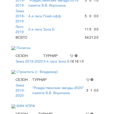
2019
памяти В.В. Воронина
Зима
2018-
4-я лига Плей-офф
5
0
0
0
2019
Лето
3-я лига Зона Б
11
5
0
0
2019
ВСЕГО
54
21
2
0
Полигон
СЕЗОН
ТУРНИР
👕
⚽
Зима 2019-2020
3-я лига Зона Б
16
16
1
0
Строитель (г. Владимир)
СЕЗОН
ТУРНИР
👕
⚽
Зима
"Рождественские звезды-2020"
2019-
3
1
0
0
памяти В.В. Воронина
2020
МФК КПРФ
СЕЗОН
ТУРНИР
👕
⚽