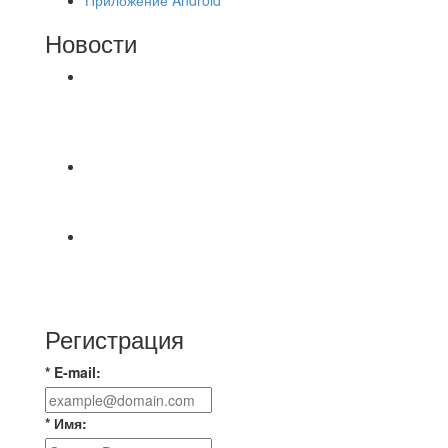
Новости
⚽НАЗНАЧЕНИЯ СУДЕЙ⚽ ‼В СРЕДУ
СОСТОЯТСЯ ДОИГРОВКИ 2-Х ТАЙМОВ ДВУХ
МАТЧЕЙ 2А ЛИГИ.
⚽️Размер 7.5 цена в личку, [id234532780|Kirill
Bunkovskiy].
⚽ TG FC 26 LEAGUE | ОФИЦИАЛЬНАЯ БЕСЕДА
УЧАСТНИКОВ Если ты зарегистрировался в
лигу —
Регистрация
* E-mail:
* Имя: