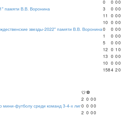
0
0
0
0
1" памяти В.В. Воронина
3
0
0
0
11
0
0
0
10
0
0
0
ждественские звезды-2022" памяти В.В. Воронина
0
0
0
0
1
0
0
0
5
0
0
0
12
0
1
0
13
0
0
0
10
0
0
0
158
4
2
0
👕
⚽
2
0
0
0
о мини-футболу среди команд 3-4-х лиг
0
0
0
0
2
0
0
0