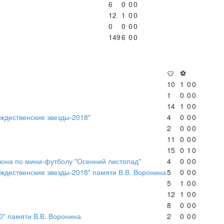
6
0
0
0
12
1
0
0
0
0
0
0
149
6
0
0
👕
⚽
10
1
0
0
1
0
0
0
14
1
0
0
ждественские звезды-2018"
4
0
0
0
2
0
0
0
11
0
0
0
15
0
1
0
зона по мини-футболу "Осенний листопад"
4
0
0
0
ждественские звезды-2018" памяти В.В. Воронина
5
0
0
0
5
1
0
0
12
1
0
0
8
0
0
0
0" памяти В.В. Воронина
2
0
0
0