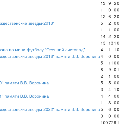
13
9
2
0
1
0
0
0
12
6
2
0
ждественские звезды-2018"
5
2
0
0
1
1
0
0
14
2
2
0
13
13
1
0
зона по мини-футболу "Осенний листопад"
4
1
1
0
ждественские звезды-2018" памяти В.В. Воронина
4
0
0
0
5
11
0
0
8
9
0
1
2
1
0
0
0" памяти В.В. Воронина
5
5
0
0
3
4
1
0
1" памяти В.В. Воронина
4
4
0
0
1
3
0
0
ждественские звезды-2022" памяти В.В. Воронина
5
6
0
0
0
0
0
0
100
77
9
1