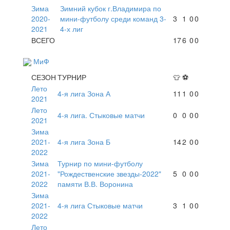
Зима
Зимний кубок г.Владимира по
2020-
мини-футболу среди команд 3-
3
1
0
0
2021
4-х лиг
ВСЕГО
17
6
0
0
МиФ
СЕЗОН
ТУРНИР
👕
⚽
Лето
4-я лига Зона А
11
1
0
0
2021
Лето
4-я лига. Стыковые матчи
0
0
0
0
2021
Зима
2021-
4-я лига Зона Б
14
2
0
0
2022
Зима
Турнир по мини-футболу
2021-
"Рождественские звезды-2022"
5
0
0
0
2022
памяти В.В. Воронина
Зима
2021-
4-я лига Стыковые матчи
3
1
0
0
2022
Лето