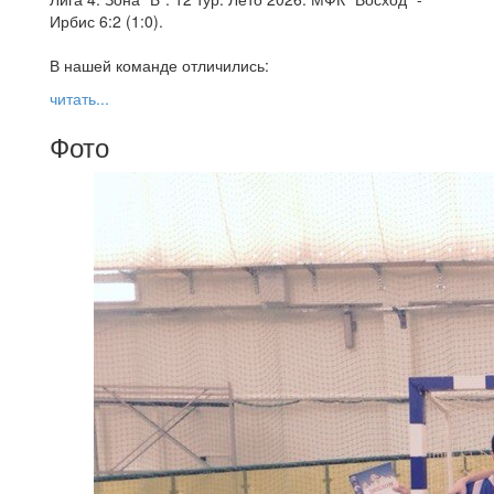
Ирбис 6:2 (1:0).
В нашей команде отличились:
читать...
Фото