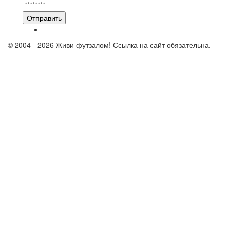
Отправить
© 2004 - 2026 Живи футзалом! Ссылка на сайт обязательна.