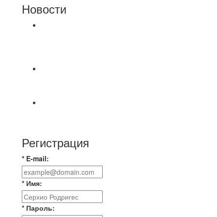
Новости
⚽НАЗНАЧЕНИЯ СУДЕЙ⚽ ‼В СРЕДУ
СОСТОЯТСЯ ДОИГРОВКИ 2-Х ТАЙМОВ ДВУХ
МАТЧЕЙ 2А ЛИГИ.
Победная... Спасибо всем за самоотдачу,
самообладание и подстраховку...выложились
📹📹📹 Обзор голов 📹📹📹 Лига 4. Зона "Б". 12
тур. Лето 2026. МФК "Восход" - Ирбис 6:2
Регистрация
* E-mail:
* Имя:
* Пароль: