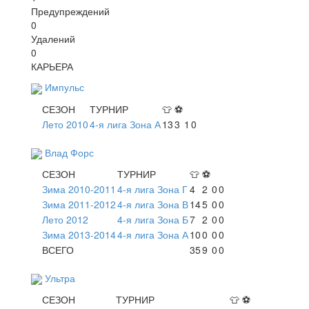
Предупреждений
0
Удалений
0
КАРЬЕРА
Импульс
СЕЗОН
ТУРНИР
👕
⚽
Лето 2010
4-я лига Зона А
13
3
1
0
Влад Форс
СЕЗОН
ТУРНИР
👕
⚽
Зима 2010-2011
4-я лига Зона Г
4
2
0
0
Зима 2011-2012
4-я лига Зона В
14
5
0
0
Лето 2012
4-я лига Зона Б
7
2
0
0
Зима 2013-2014
4-я лига Зона А
10
0
0
0
ВСЕГО
35
9
0
0
Ультра
СЕЗОН
ТУРНИР
👕
⚽