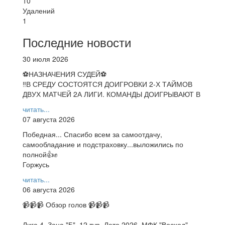
10
Удалений
1
Последние новости
30 июля 2026
⚽НАЗНАЧЕНИЯ СУДЕЙ⚽
‼В СРЕДУ СОСТОЯТСЯ ДОИГРОВКИ 2-Х ТАЙМОВ
ДВУХ МАТЧЕЙ 2А ЛИГИ. КОМАНДЫ ДОИГРЫВАЮТ В
читать...
07 августа 2026
Победная... Спасибо всем за самоотдачу,
самообладание и подстраховку...выложились по
полной👍✊
Горжусь
читать...
06 августа 2026
📹📹📹 Обзор голов 📹📹📹
Лига 4. Зона "Б". 12 тур. Лето 2026. МФК "Восход" -