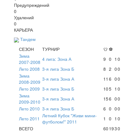
Предупреждений
0
Удалений
0
КАРЬЕРА
Тандем
СЕЗОН
ТУРНИР
👕
⚽
Зима
4 лига: Зона А
9
0
1
0
2007-2008
Лето 2008
3-я лига Зона Б
8
2
0
0
Зима
3-я лига Зона А
11
6
0
0
2008-2009
Лето 2009
3-я лига Зона Б
10
5
1
0
Зима
3-я лига Зона А
15
6
0
0
2009-2010
Лето 2010
3-я лига Зона Б
6
0
0
0
Летний Кубок "Живи мини-
Лето 2011
1
0
1
0
футболом!" 2011
ВСЕГО
60
19
3
0