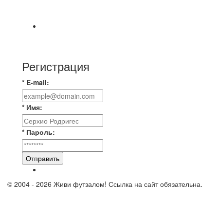
📅 Анонс матчей на пятницу, 7 августа 2026 г.
🎡 Центральный парк культуры и отдыха
Всем доброго времени суток ✌ Лакинский
Комсомолец ищет команду для спарринга по
Регистрация
* E-mail:
* Имя:
* Пароль:
Отправить
© 2004 - 2026 Живи футзалом! Ссылка на сайт обязательна.