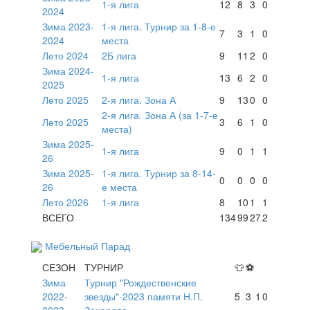
1-я лига
12
8
3
0
2024
Зима 2023-
1-я лига. Турнир за 1-8-е
7
3
1
0
2024
места
Лето 2024
2Б лига
9
11
2
0
Зима 2024-
1-я лига
13
6
2
0
2025
Лето 2025
2-я лига. Зона А
9
13
0
0
2-я лига. Зона А (за 1-7-е
Лето 2025
3
6
1
0
места)
Зима 2025-
1-я лига
9
0
1
1
26
Зима 2025-
1-я лига. Турнир за 8-14-
0
0
0
0
26
е места
Лето 2026
1-я лига
8
10
1
1
ВСЕГО
134
99
27
2
Мебельный Парад
СЕЗОН
ТУРНИР
👕
⚽
Зима
Турнир "Рождественские
2022-
звезды"-2023 памяти Н.П.
5
3
1
0
2023
Захарова