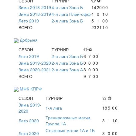
СЕЗОН
ТУРНИР
👕
⚽
Зима 2018-2019
4-я лига Зона Б
14
20
0
0
Зима 2018-2019
4-я лига Плей-офф
4
0
1
0
Лето 2019
2-я лига Зона Б
5
1
0
0
ВСЕГО
23
21
1
0
Добрыня
СЕЗОН
ТУРНИР
👕
⚽
Лето 2019
2-я лига Зона Б
6
7
0
0
Зима 2019-2020
2-я лига Зона Б
0
0
0
0
Зима 2020-2021
2-я лига Зона А
3
0
0
0
ВСЕГО
9
7
0
0
МФК КПРФ
СЕЗОН
ТУРНИР
👕
⚽
Зима 2019-
1-я лига
18
5
0
0
2020
Тренировочные матчи.
Лето 2020
3
1
1
0
Группа 1А
Стыковые матчи 1А и 1Б
Лето 2020
3
0
0
0