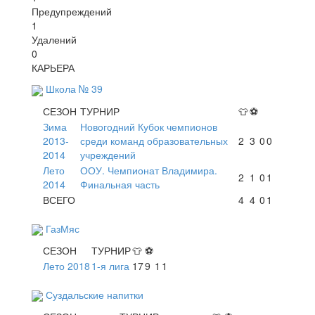
Предупреждений
1
Удалений
0
КАРЬЕРА
Школа № 39
СЕЗОН
ТУРНИР
👕
⚽
Зима
Новогодний Кубок чемпионов
2013-
среди команд образовательных
2
3
0
0
2014
учреждений
Лето
ООУ. Чемпионат Владимира.
2
1
0
1
2014
Финальная часть
ВСЕГО
4
4
0
1
ГазМяс
СЕЗОН
ТУРНИР
👕
⚽
Лето 2018
1-я лига
17
9
1
1
Суздальские напитки