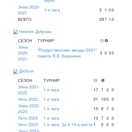
групп
Зима 2020-
1-я лига
5
1
0
0
2021
ВСЕГО
29
7
1
0
Нижняя Дуброва
СЕЗОН
ТУРНИР
👕
⚽
Зима
"Рождественские звезды-2021"
2020-
3
0
0
0
памяти В.В. Воронина
2021
ДиХолл
СЕЗОН
ТУРНИР
👕
⚽
Зима 2021-
1-я лига
17
7
2
0
2022
Лето 2022
1-я лига
21
19
5
0
Зима 2022-
1-я лига
15
9
7
0
2023
Лето 2023
1-я лига
10
7
2
0
Лето 2023
1-я лига. За 8-14-е места
1
0
0
0
Зима 2023-