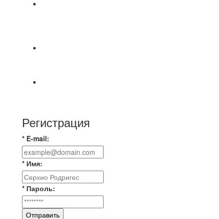
⚽НАЗНАЧЕНИЯ СУДЕЙ⚽ ‼В СРЕДУ
СОСТОЯТСЯ ДОИГРОВКИ 2-Х ТАЙМОВ ДВУХ
МАТЧЕЙ 2А ЛИГИ.
📅 Анонс матчей на пятницу, 7 августа 2026 г.
🎡 Центральный парк культуры и отдыха
Всем доброго времени суток ✌ Лакинский
Комсомолец ищет команду для спарринга по
Регистрация
* E-mail:
* Имя:
* Пароль:
Отправить