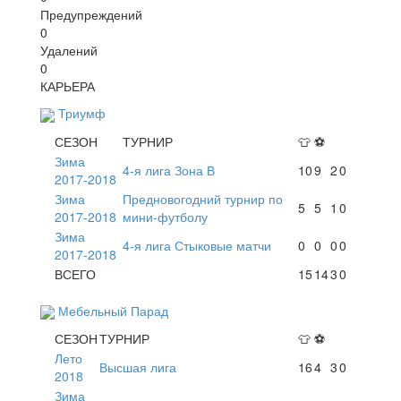
Предупреждений
0
Удалений
0
КАРЬЕРА
Триумф
СЕЗОН
ТУРНИР
👕
⚽
Зима
4-я лига Зона В
10
9
2
0
2017-2018
Зима
Предновогодний турнир по
5
5
1
0
2017-2018
мини-футболу
Зима
4-я лига Стыковые матчи
0
0
0
0
2017-2018
ВСЕГО
15
14
3
0
Мебельный Парад
СЕЗОН
ТУРНИР
👕
⚽
Лето
Высшая лига
16
4
3
0
2018
Зима