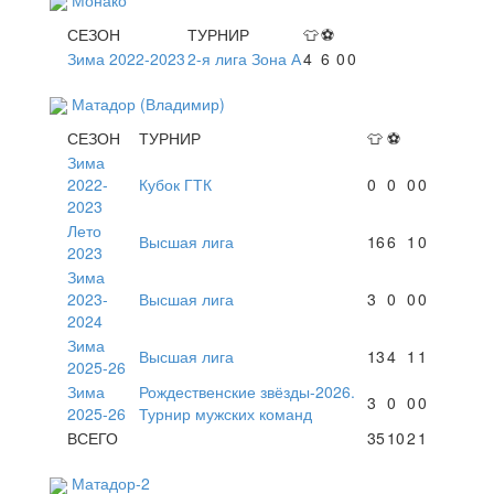
СЕЗОН
ТУРНИР
👕
⚽
Зима 2022-2023
2-я лига Зона А
4
6
0
0
Матадор (Владимир)
СЕЗОН
ТУРНИР
👕
⚽
Зима
2022-
Кубок ГТК
0
0
0
0
2023
Лето
Высшая лига
16
6
1
0
2023
Зима
2023-
Высшая лига
3
0
0
0
2024
Зима
Высшая лига
13
4
1
1
2025-26
Зима
Рождественские звёзды-2026.
3
0
0
0
2025-26
Турнир мужских команд
ВСЕГО
35
10
2
1
Матадор-2