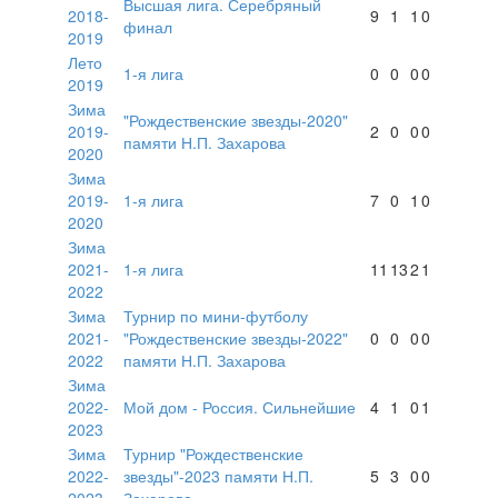
Высшая лига. Серебряный
2018-
9
1
1
0
финал
2019
Лето
1-я лига
0
0
0
0
2019
Зима
"Рождественские звезды-2020"
2019-
2
0
0
0
памяти Н.П. Захарова
2020
Зима
2019-
1-я лига
7
0
1
0
2020
Зима
2021-
1-я лига
11
13
2
1
2022
Зима
Турнир по мини-футболу
2021-
"Рождественские звезды-2022"
0
0
0
0
2022
памяти Н.П. Захарова
Зима
2022-
Мой дом - Россия. Сильнейшие
4
1
0
1
2023
Зима
Турнир "Рождественские
2022-
звезды"-2023 памяти Н.П.
5
3
0
0
2023
Захарова