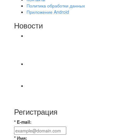
Политика обработки данных
Приложение Android
Новости
⚽НАЗНАЧЕНИЯ СУДЕЙ⚽ ‼В СРЕДУ
СОСТОЯТСЯ ДОИГРОВКИ 2-Х ТАЙМОВ ДВУХ
МАТЧЕЙ 2А ЛИГИ.
⚡️Сегодня было жарко⚡️ ⚽ ️«Протестировали»
новую футбольную площадку в
📅 Анонс матчей на пятницу, 7 августа 2026 г.
🎡 Центральный парк культуры и отдыха
Регистрация
* E-mail:
* Имя: