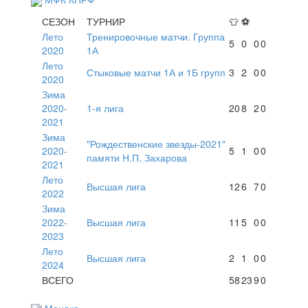
СЕЗОН
ТУРНИР
👕
⚽
Лето
Тренировочные матчи. Группа
5
0
0
0
2020
1А
Лето
Стыковые матчи 1А и 1Б групп
3
2
0
0
2020
Зима
2020-
1-я лига
20
8
2
0
2021
Зима
"Рождественские звезды-2021"
2020-
5
1
0
0
памяти Н.П. Захарова
2021
Лето
Высшая лига
12
6
7
0
2022
Зима
2022-
Высшая лига
11
5
0
0
2023
Лето
Высшая лига
2
1
0
0
2024
ВСЕГО
58
23
9
0
Монако