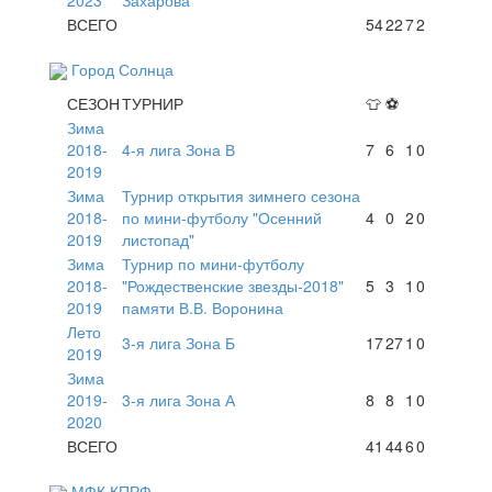
ВСЕГО
54
22
7
2
Город Солнца
СЕЗОН
ТУРНИР
👕
⚽
Зима
2018-
4-я лига Зона В
7
6
1
0
2019
Зима
Турнир открытия зимнего сезона
2018-
по мини-футболу "Осенний
4
0
2
0
2019
листопад"
Зима
Турнир по мини-футболу
2018-
"Рождественские звезды-2018"
5
3
1
0
2019
памяти В.В. Воронина
Лето
3-я лига Зона Б
17
27
1
0
2019
Зима
2019-
3-я лига Зона А
8
8
1
0
2020
ВСЕГО
41
44
6
0
МФК КПРФ