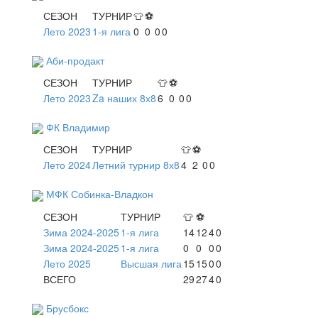
СЕЗОН
ТУРНИР
👕
⚽
Лето 2023
1-я лига
0
0
0
0
Аби-продакт
СЕЗОН
ТУРНИР
👕
⚽
Лето 2023
Za наших 8х8
6
0
0
0
ФК Владимир
СЕЗОН
ТУРНИР
👕
⚽
Лето 2024
Летний турнир 8х8
4
2
0
0
МФК Собинка-Владкон
СЕЗОН
ТУРНИР
👕
⚽
Зима 2024-2025
1-я лига
14
12
4
0
Зима 2024-2025
1-я лига
0
0
0
0
Лето 2025
Высшая лига
15
15
0
0
ВСЕГО
29
27
4
0
Брусбокс