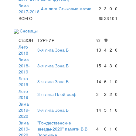
Зима
4-я лига Стыковые матчи
2
3
0
0
2017-2018
ВСЕГО
65
23
10
1
Сновицы
СЕЗОН
ТУРНИР
👕
⚽
Лето
3-я лига Зона Б
13
4
2
0
2018
Зима
2018-
3-я лига Зона Б
15
4
3
0
2019
Лето
3-я лига Зона Б
14
6
1
0
2019
Лето
3-я лига Плей-офф
3
2
2
0
2019
Зима
2019-
3-я лига Зона Б
14
5
1
0
2020
Зима
"Рождественские
2019-
звезды-2020" памяти В.В.
4
0
1
0
2020
Воронина