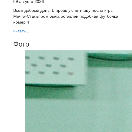
09 августа 2026
Всем добрый день! В прошлую пятницу после игры
Мечта-Стальпром была оставлен подобная футболка
номер 4
читать...
Фото