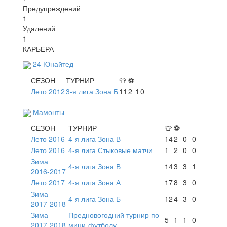
Предупреждений
1
Удалений
1
КАРЬЕРА
24 Юнайтед
СЕЗОН
ТУРНИР
👕
⚽
Лето 2012
3-я лига Зона Б
11
2
1
0
Мамонты
СЕЗОН
ТУРНИР
👕
⚽
Лето 2016
4-я лига Зона В
14
2
0
0
Лето 2016
4-я лига Стыковые матчи
1
2
0
0
Зима
4-я лига Зона В
14
3
3
1
2016-2017
Лето 2017
4-я лига Зона А
17
8
3
0
Зима
4-я лига Зона Б
12
4
3
0
2017-2018
Зима
Предновогодний турнир по
5
1
1
0
2017-2018
мини-футболу