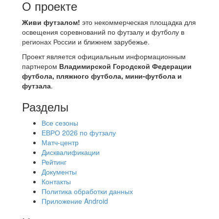
О проекте
Живи футзалом!
это некоммерческая площадка для
освещения соревнований по футзалу и футболу в
регионах России и ближнем зарубежье.
Проект является официальным информационным
партнером
Владимирской Городской Федерации
футбола, пляжного футбола, мини-футбола и
футзала
.
Разделы
Все сезоны
ЕВРО 2026 по футзалу
Матч-центр
Дисквалификации
Рейтинг
Документы
Контакты
Политика обработки данных
Приложение Android