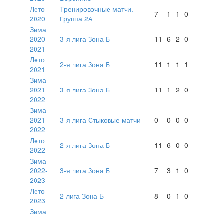
Лето
Тренировочные матчи.
7
1
1
0
2020
Группа 2А
Зима
2020-
3-я лига Зона Б
11
6
2
0
2021
Лето
2-я лига Зона Б
11
1
1
1
2021
Зима
2021-
3-я лига Зона Б
11
1
2
0
2022
Зима
2021-
3-я лига Стыковые матчи
0
0
0
0
2022
Лето
2-я лига Зона Б
11
6
0
0
2022
Зима
2022-
3-я лига Зона Б
7
3
1
0
2023
Лето
2 лига Зона Б
8
0
1
0
2023
Зима