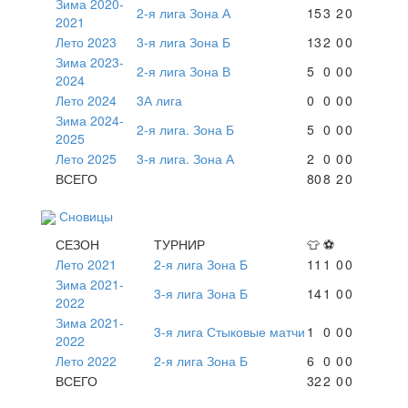
Зима 2020-
2-я лига Зона А
15
3
2
0
2021
Лето 2023
3-я лига Зона Б
13
2
0
0
Зима 2023-
2-я лига Зона В
5
0
0
0
2024
Лето 2024
3А лига
0
0
0
0
Зима 2024-
2-я лига. Зона Б
5
0
0
0
2025
Лето 2025
3-я лига. Зона А
2
0
0
0
ВСЕГО
80
8
2
0
Сновицы
СЕЗОН
ТУРНИР
👕
⚽
Лето 2021
2-я лига Зона Б
11
1
0
0
Зима 2021-
3-я лига Зона Б
14
1
0
0
2022
Зима 2021-
3-я лига Стыковые матчи
1
0
0
0
2022
Лето 2022
2-я лига Зона Б
6
0
0
0
ВСЕГО
32
2
0
0