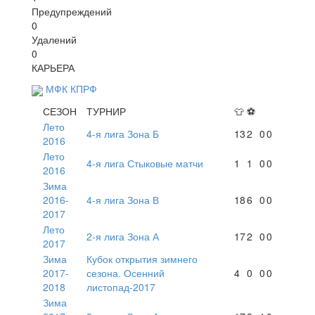
Предупреждений
0
Удалений
0
КАРЬЕРА
МФК КПРФ
СЕЗОН
ТУРНИР
👕
⚽
Лето
4-я лига Зона Б
13
2
0
0
2016
Лето
4-я лига Стыковые матчи
1
1
0
0
2016
Зима
2016-
4-я лига Зона В
18
6
0
0
2017
Лето
2-я лига Зона А
17
2
0
0
2017
Зима
Кубок открытия зимнего
2017-
сезона. Осенний
4
0
0
0
2018
листопад-2017
Зима