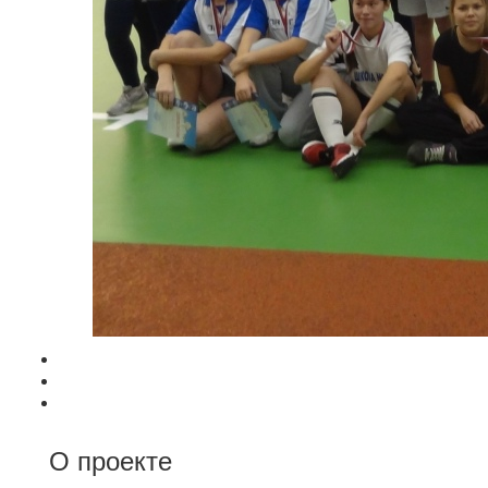
О проекте