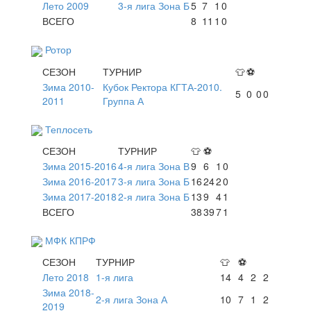
Лето 2009
3-я лига Зона Б
5
7
1
0
ВСЕГО
8
11
1
0
Ротор
СЕЗОН
ТУРНИР
👕
⚽
Зима 2010-
Кубок Ректора КГТА-2010.
5
0
0
0
2011
Группа А
Теплосеть
СЕЗОН
ТУРНИР
👕
⚽
Зима 2015-2016
4-я лига Зона В
9
6
1
0
Зима 2016-2017
3-я лига Зона Б
16
24
2
0
Зима 2017-2018
2-я лига Зона Б
13
9
4
1
ВСЕГО
38
39
7
1
МФК КПРФ
СЕЗОН
ТУРНИР
👕
⚽
Лето 2018
1-я лига
14
4
2
2
Зима 2018-
2-я лига Зона А
10
7
1
2
2019