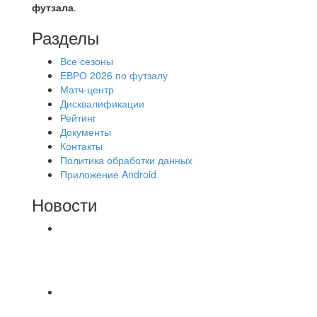
футзала
.
Разделы
Все сезоны
ЕВРО 2026 по футзалу
Матч-центр
Дисквалификации
Рейтинг
Документы
Контакты
Политика обработки данных
Приложение Android
Новости
⚽НАЗНАЧЕНИЯ СУДЕЙ⚽ ‼В СРЕДУ
СОСТОЯТСЯ ДОИГРОВКИ 2-Х ТАЙМОВ ДВУХ
МАТЧЕЙ 2А ЛИГИ.
Красная Гвардия сыграла в ничью с Камбэком