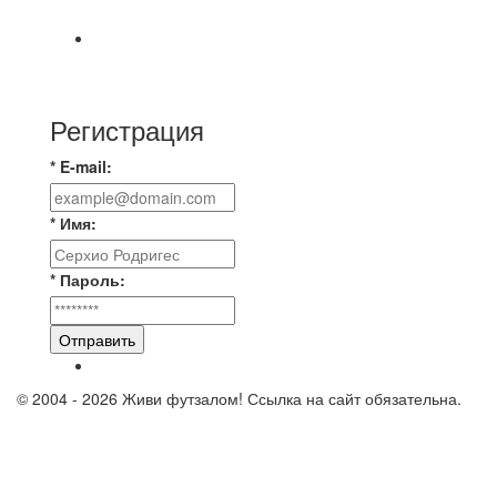
3:3 Равная игра , много борьбы и
⚽️ВИДЕООБЗОР⚽️ 4 ЛИГА А «РСК КОМПЛЕКТ»
9️⃣ : 6️⃣ «МАЛЬОРКА»
Регистрация
* E-mail:
* Имя:
* Пароль:
Отправить
© 2004 - 2026 Живи футзалом! Ссылка на сайт обязательна.