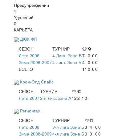
Предупреждений
1
Удалений
0
КАРЬЕРА
ДЮК ФП
СЕЗОН
ТУРНИР
👕
⚽
Лето 2006
4 Лига. Зона В
7
0
0
0
Зима 2006-2007
4 лига: Зона Б
4
0
0
0
ВСЕГО
11
0
0
0
Крон-Олд Спайс
СЕЗОН
ТУРНИР
👕
⚽
Лето 2007
2-я лига зона А
12
2
1
0
Регионгаз
СЕЗОН
ТУРНИР
👕
⚽
Лето 2008
3-я лига Зона Б
3
4
0
0
Зима 2008-2009
4-я лига Зона Б
0
0
0
0