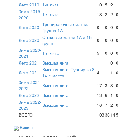
Лето 2019
1-я лига
10
5
2
1
Зима 2019-
1-я лига
13
2
2
0
2020
Тренировочные матчи.
Лето 2020
0
0
0
0
Группа 1А
Стыковые матчи 1А и 1Б
Лето 2020
0
0
0
0
групп
Зима 2020-
1-я лига
5
0
0
0
2021
Лето 2021
Высшая лига
1
1
0
0
Высшая лига. Турнир за 8-
Лето 2021
4
1
1
0
14-е места
Зима 2021-
Высшая лига
17
3
3
0
2022
Лето 2022
Высшая лига
13
6
1
0
Зима 2022-
Высшая лига
16
7
2
0
2023
ВСЕГО
103
36
14
5
Викинг
СЕЗОН
ТУРНИР
👕
⚽