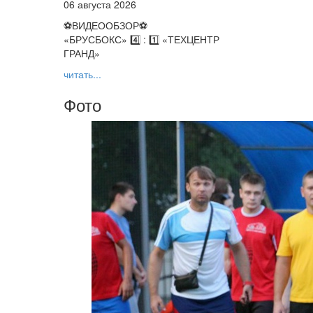
06 августа 2026
⚽️ВИДЕООБЗОР⚽️
«БРУСБОКС» 4️⃣ : 1️⃣ «ТЕХЦЕНТР
ГРАНД»
читать...
Фото