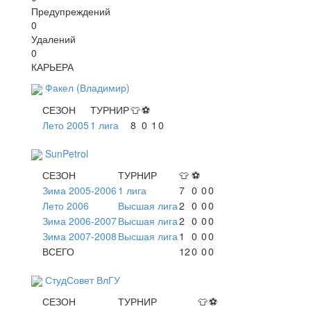
Предупреждений
0
Удалений
0
КАРЬЕРА
Факел (Владимир)
СЕЗОН
ТУРНИР
👕
⚽
Лето 2005
1 лига
8
0
1
0
SunPetrol
СЕЗОН
ТУРНИР
👕
⚽
Зима 2005-2006
1 лига
7
0
0
0
Лето 2006
Высшая лига
2
0
0
0
Зима 2006-2007
Высшая лига
2
0
0
0
Зима 2007-2008
Высшая лига
1
0
0
0
ВСЕГО
12
0
0
0
СтудСовет ВлГУ
СЕЗОН
ТУРНИР
👕
⚽