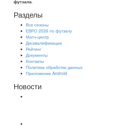
футзала
.
Разделы
Все сезоны
ЕВРО 2026 по футзалу
Матч-центр
Дисквалификации
Рейтинг
Документы
Контакты
Политика обработки данных
Приложение Android
Новости
⚽НАЗНАЧЕНИЯ СУДЕЙ⚽ ‼В СРЕДУ
СОСТОЯТСЯ ДОИГРОВКИ 2-Х ТАЙМОВ ДВУХ
МАТЧЕЙ 2А ЛИГИ.
📅 Анонс матчей на пятницу, 7 августа 2026 г.
🎡 Центральный парк культуры и отдыха