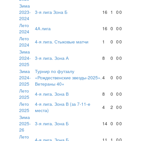
Зима
2023-
3-я лига Зона Б
16
1
0
0
2024
Лето
4А лига
16
0
0
0
2024
Лето
4-я лига. Стыковые матчи
1
0
0
0
2024
Зима
2024-
3-я лига. Зона А
8
0
0
0
2025
Зима
Турнир по футзалу
2024-
«Рождественские звезды-2025».
4
0
0
0
2025
Ветераны 40+
Лето
4-я лига. Зона В
8
0
0
0
2025
Лето
4-я лига. Зона В (за 7-11-е
4
2
0
0
2025
места)
Зима
2025-
3-я лига. Зона Б
14
0
0
0
26
Лето
4-я лига. Зона Б
11
1
0
0