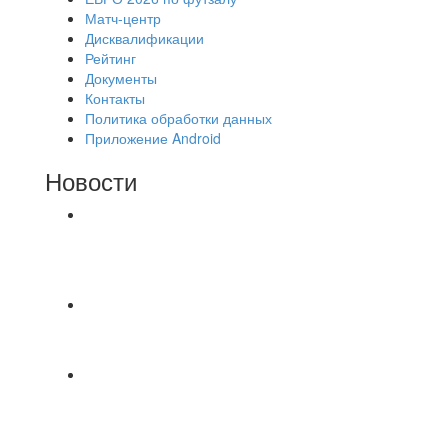
Матч-центр
Дисквалификации
Рейтинг
Документы
Контакты
Политика обработки данных
Приложение Android
Новости
⚽НАЗНАЧЕНИЯ СУДЕЙ⚽ ‼В СРЕДУ
СОСТОЯТСЯ ДОИГРОВКИ 2-Х ТАЙМОВ ДВУХ
МАТЧЕЙ 2А ЛИГИ.
Победная... Спасибо всем за самоотдачу,
самообладание и подстраховку...выложились
📹📹📹 Обзор голов 📹📹📹 Лига 4. Зона "Б". 12
тур. Лето 2026. МФК "Восход" - Ирбис 6:2