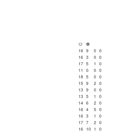
👕
⚽
16
9
0
0
16
3
0
0
17
5
1
0
11
0
0
0
18
5
0
0
15
9
2
0
13
9
0
0
13
5
1
0
14
6
2
0
16
4
5
0
16
3
1
0
17
7
2
0
16
10
1
0