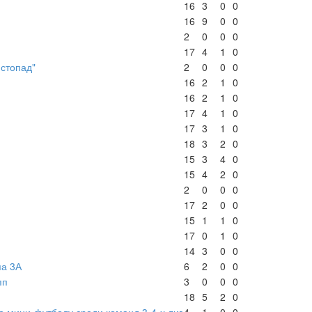
16
3
0
0
16
9
0
0
2
0
0
0
17
4
1
0
истопад"
2
0
0
0
16
2
1
0
16
2
1
0
17
4
1
0
17
3
1
0
18
3
2
0
15
3
4
0
15
4
2
0
2
0
0
0
17
2
0
0
15
1
1
0
17
0
1
0
14
3
0
0
па 3А
6
2
0
0
пп
3
0
0
0
18
5
2
0
о мини-футболу среди команд 3-4-х лиг
4
1
0
0