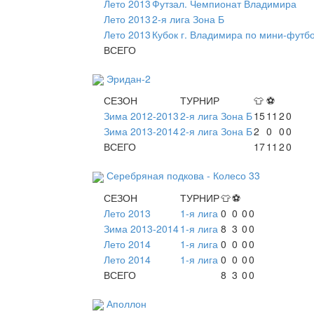
Лето 2013
Футзал. Чемпионат Владимира
Лето 2013
2-я лига Зона Б
Лето 2013
Кубок г. Владимира по мини-футб
ВСЕГО
Эридан-2
СЕЗОН
ТУРНИР
👕
⚽
Зима 2012-2013
2-я лига Зона Б
15
11
2
0
Зима 2013-2014
2-я лига Зона Б
2
0
0
0
ВСЕГО
17
11
2
0
Серебряная подкова - Колесо 33
СЕЗОН
ТУРНИР
👕
⚽
Лето 2013
1-я лига
0
0
0
0
Зима 2013-2014
1-я лига
8
3
0
0
Лето 2014
1-я лига
0
0
0
0
Лето 2014
1-я лига
0
0
0
0
ВСЕГО
8
3
0
0
Аполлон