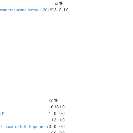
👕
⚽
ждественские звезды-2018"
3
2
1
0
👕
⚽
16
18
1
0
КВ"
1
0
0
0
11
3
1
0
0" памяти В.В. Воронина
3
0
0
0
12
9
0
0