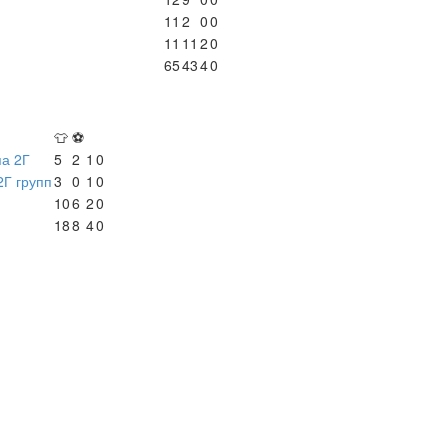
11
2
0
0
11
11
2
0
65
43
4
0
👕
⚽
па 2Г
5
2
1
0
2Г групп
3
0
1
0
10
6
2
0
18
8
4
0