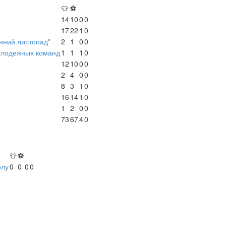
👕
⚽
14
10
0
0
17
22
1
0
енний листопад"
2
1
0
0
олодежных команд
1
1
1
0
12
10
0
0
2
4
0
0
8
3
1
0
16
14
1
0
1
2
0
0
73
67
4
0
👕
⚽
олу
0
0
0
0