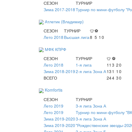
СЕЗОН
ТУРНИР
Зима 2017-2018
Турнир по мини-футболу "Ро
Атлетик (Владимир)
СЕЗОН
ТУРНИР
👕
⚽
Лето 2018
Высшая лига
8
5
1
0
МФК КПРФ
СЕЗОН
ТУРНИР
👕
⚽
Лето 2018
1-я лига
11
3
2
0
Зима 2018-2019
2-я лига Зона А
13
1
1
0
ВСЕГО
24
4
3
0
Komfortis
СЕЗОН
ТУРНИР
Лето 2019
3-я лига Зона А
Лето 2019
Турнир по мини-футболу "В
Зима 2019-2020
3-я лига Зона А
Зима 2019-2020
"Рождественские звезды-202
Лето 2021
2-я лига Зона Б