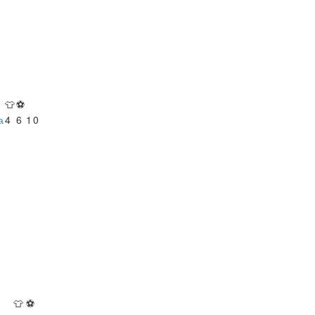
👕
⚽
а
4
6
1
0
👕
⚽