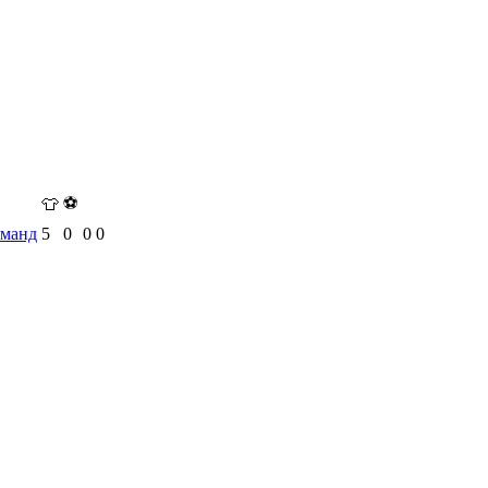
⚽
👕
оманд
5
0
0
0