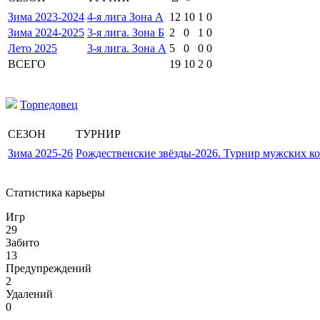
Зима 2023-2024
4-я лига Зона А
12
10
1
0
Зима 2024-2025
3-я лига. Зона Б
2
0
1
0
Лето 2025
3-я лига. Зона А
5
0
0
0
ВСЕГО
19
10
2
0
Торпедовец
СЕЗОН
ТУРНИР
Зима 2025-26
Рождественские звёзды-2026. Турнир мужских к
Статистика карьеры
Игр
29
Забито
13
Предупреждений
2
Удалений
0