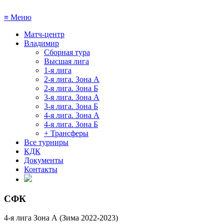
≡
Меню
Матч-центр
Владимир
Сборная тура
Высшая лига
1-я лига
2-я лига. Зона А
2-я лига. Зона Б
3-я лига. Зона А
3-я лига. Зона Б
4-я лига. Зона А
4-я лига. Зона Б
+ Трансферы
Все турниры
КДК
Документы
Контакты
СФК
4-я лига Зона А (Зима 2022-2023)