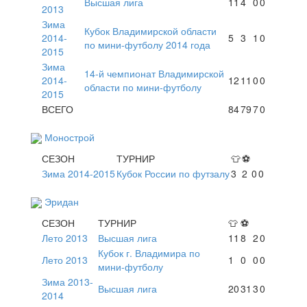
Высшая лига
11
4
0
0
2013
Зима
Кубок Владимирской области
2014-
5
3
1
0
по мини-футболу 2014 года
2015
Зима
14-й чемпионат Владимирской
2014-
12
11
0
0
области по мини-футболу
2015
ВСЕГО
84
79
7
0
Монострой
СЕЗОН
ТУРНИР
👕
⚽
Зима 2014-2015
Кубок России по футзалу
3
2
0
0
Эридан
СЕЗОН
ТУРНИР
👕
⚽
Лето 2013
Высшая лига
11
8
2
0
Кубок г. Владимира по
Лето 2013
1
0
0
0
мини-футболу
Зима 2013-
Высшая лига
20
31
3
0
2014