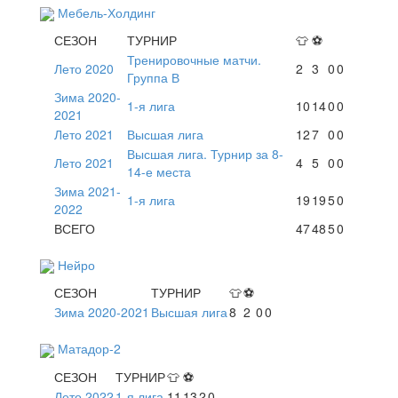
Мебель-Холдинг
СЕЗОН
ТУРНИР
👕
⚽
Тренировочные матчи.
Лето 2020
2
3
0
0
Группа В
Зима 2020-
1-я лига
10
14
0
0
2021
Лето 2021
Высшая лига
12
7
0
0
Высшая лига. Турнир за 8-
Лето 2021
4
5
0
0
14-е места
Зима 2021-
1-я лига
19
19
5
0
2022
ВСЕГО
47
48
5
0
Нейро
СЕЗОН
ТУРНИР
👕
⚽
Зима 2020-2021
Высшая лига
8
2
0
0
Матадор-2
СЕЗОН
ТУРНИР
👕
⚽
Лето 2022
1-я лига
11
13
2
0