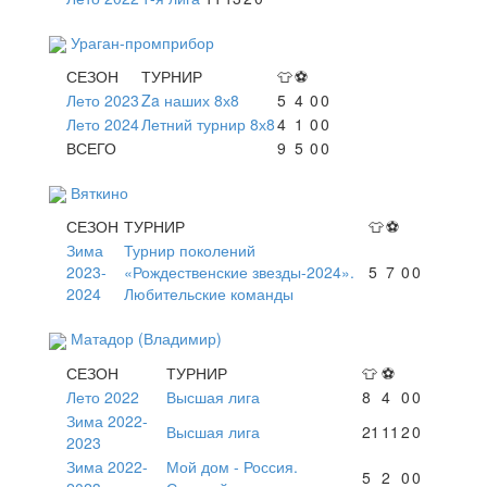
Ураган-промприбор
СЕЗОН
ТУРНИР
👕
⚽
Лето 2023
Za наших 8х8
5
4
0
0
Лето 2024
Летний турнир 8х8
4
1
0
0
ВСЕГО
9
5
0
0
Вяткино
СЕЗОН
ТУРНИР
👕
⚽
Зима
Турнир поколений
2023-
«Рождественские звезды-2024».
5
7
0
0
2024
Любительские команды
Матадор (Владимир)
СЕЗОН
ТУРНИР
👕
⚽
Лето 2022
Высшая лига
8
4
0
0
Зима 2022-
Высшая лига
21
11
2
0
2023
Зима 2022-
Мой дом - Россия.
5
2
0
0