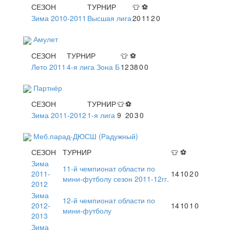
СЕЗОН
ТУРНИР
👕
⚽
Зима 2010-2011
Высшая лига
20
11
2
0
Амулет
СЕЗОН
ТУРНИР
👕
⚽
Лето 2011
4-я лига Зона Б
12
38
0
0
Партнёр
СЕЗОН
ТУРНИР
👕
⚽
Зима 2011-2012
1-я лига
9
20
3
0
Меб.парад-ДЮСШ (Радужный)
СЕЗОН
ТУРНИР
👕
⚽
Зима
11-й чемпионат области по
2011-
14
10
2
0
мини-футболу сезон 2011-12гг.
2012
Зима
12-й чемпионат области по
2012-
14
10
1
0
мини-футболу
2013
Зима