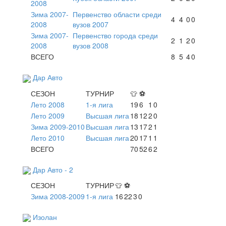
2008
Зима 2007-
Первенство области среди
4
4
0
0
2008
вузов 2007
Зима 2007-
Первенство города среди
2
1
2
0
2008
вузов 2008
ВСЕГО
8
5
4
0
Дар Авто
СЕЗОН
ТУРНИР
👕
⚽
Лето 2008
1-я лига
19
6
1
0
Лето 2009
Высшая лига
18
12
2
0
Зима 2009-2010
Высшая лига
13
17
2
1
Лето 2010
Высшая лига
20
17
1
1
ВСЕГО
70
52
6
2
Дар Авто - 2
СЕЗОН
ТУРНИР
👕
⚽
Зима 2008-2009
1-я лига
16
22
3
0
Изолан