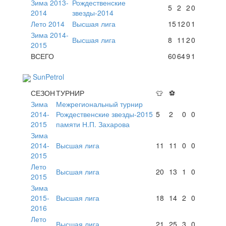
Зима 2013-
Рождественские
5
2
2
0
2014
звезды-2014
Лето 2014
Высшая лига
15
12
0
1
Зима 2014-
Высшая лига
8
11
2
0
2015
ВСЕГО
60
64
9
1
SunPetrol
СЕЗОН
ТУРНИР
👕
⚽
Зима
Межрегиональный турнир
2014-
Рождественские звезды-2015
5
2
0
0
2015
памяти Н.П. Захарова
Зима
2014-
Высшая лига
11
11
0
0
2015
Лето
Высшая лига
20
13
1
0
2015
Зима
2015-
Высшая лига
18
14
2
0
2016
Лето
Высшая лига
21
25
3
0