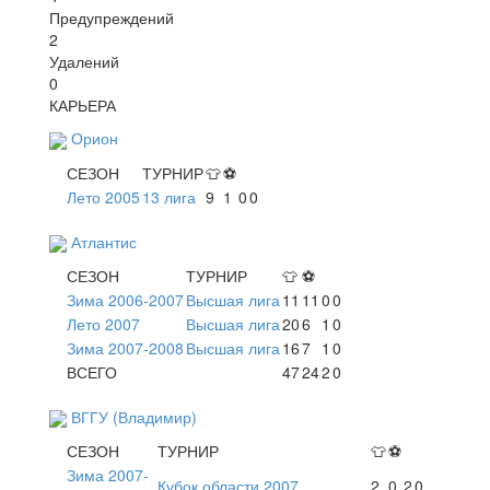
Предупреждений
2
Удалений
0
КАРЬЕРА
Орион
СЕЗОН
ТУРНИР
👕
⚽
Лето 2005
13 лига
9
1
0
0
Атлантис
СЕЗОН
ТУРНИР
👕
⚽
Зима 2006-2007
Высшая лига
11
11
0
0
Лето 2007
Высшая лига
20
6
1
0
Зима 2007-2008
Высшая лига
16
7
1
0
ВСЕГО
47
24
2
0
ВГГУ (Владимир)
СЕЗОН
ТУРНИР
👕
⚽
Зима 2007-
Кубок области 2007
2
0
2
0