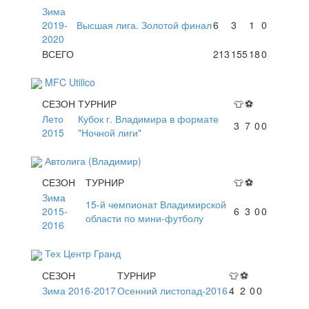
Зима
2019-
Высшая лига. Золотой финал
6
3
1
0
2020
ВСЕГО
213
155
18
0
MFC Utilico
СЕЗОН
ТУРНИР
👕
⚽
Лето
Кубок г. Владимира в формате
3
7
0
0
2015
"Ночной лиги"
Автолига (Владимир)
СЕЗОН
ТУРНИР
👕
⚽
Зима
15-й чемпионат Владимирской
2015-
6
3
0
0
области по мини-футболу
2016
Тех Центр Гранд
СЕЗОН
ТУРНИР
👕
⚽
Зима 2016-2017
Осенний листопад-2016
4
2
0
0