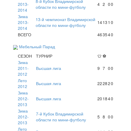
8-й Кубок Владимирской
2013-
4
2
0
0
области по мини-футболу
2014
Зима
13-й чемпионат Владимирской
2013-
14
13
1
0
области по мини-футболу
2014
ВСЕГО
46
35
4
0
Мебельный Парад
СЕЗОН
ТУРНИР
👕
⚽
Зима
2011-
Высшая лига
9
7
0
0
2012
Лето
Высшая лига
22
28
2
0
2012
Зима
2012-
Высшая лига
20
18
4
0
2013
Зима
7-й Кубок Владимирской
2012-
5
8
0
0
области по мини-футболу
2013
Лето