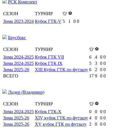
РСК Комплект
⚽
СЕЗОН
ТУРНИР
👕
Зима 2023-2024
Кубок ГТК-V
5
1
0
0
Брусбокс
⚽
СЕЗОН
ТУРНИР
👕
Зима 2024-2025
Кубок ГТК VII
6
4
0
0
Зима 2024-2025
Кубок ГТК IX
5
3
0
0
Зима 2025-26
XIII Кубок ГТК по футзалу
6
2
0
0
ВСЕГО
17
9
0
0
Лидер (Владимир)
⚽
СЕЗОН
ТУРНИР
👕
Зима 2024-2025
Кубок ГТК-X
0
0
0
0
Зима 2025-26
XIV кубок ГТК по футзалу
4
0
0
0
Зима 2025-26
XV кубок ГТК по футзалу
2
0
0
0