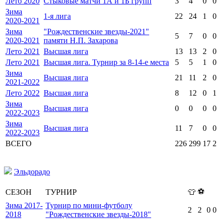
Лето 2020
Стыковые матчи 1А и 1Б групп
3
4
0
0
Зима
1-я лига
22
24
1
0
2020-2021
Зима
"Рождественские звезды-2021"
5
7
0
0
2020-2021
памяти Н.П. Захарова
Лето 2021
Высшая лига
13
13
2
0
Лето 2021
Высшая лига. Турнир за 8-14-е места
5
5
1
0
Зима
Высшая лига
21
11
2
0
2021-2022
Лето 2022
Высшая лига
8
12
0
1
Зима
Высшая лига
0
0
0
0
2022-2023
Зима
Высшая лига
11
7
0
0
2022-2023
ВСЕГО
226
299
17
2
Эльдорадо
⚽
СЕЗОН
ТУРНИР
👕
Зима 2017-
Турнир по мини-футболу
2
2
0
0
2018
"Рождественские звезды-2018"