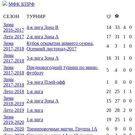
МФК КПРФ
⚽
СЕЗОН
ТУРНИР
👕
Зима
4-я лига Зона В
14
33
4
0
2016-2017
Лето 2017
2-я лига Зона А
17
31
1
0
Зима
Кубок открытия зимнего сезона.
4
3
1
0
2017-2018
Осенний листопад-2017
Зима
3-я лига Зона А
16
31
1
0
2017-2018
Зима
Предновогодний турнир по мини-
5
4
0
0
2017-2018
футболу
Зима
3-я лига Плей-офф
1
0
0
0
2017-2018
Лето 2018
1-я лига
21
25
1
1
Зима
2-я лига Зона А
15
27
0
0
2018-2019
Лето 2019
1-я лига
20
28
2
0
Зима
1-я лига
19
25
1
0
2019-2020
Лето 2020
Тренировочные матчи. Группа 1А
6
9
0
0