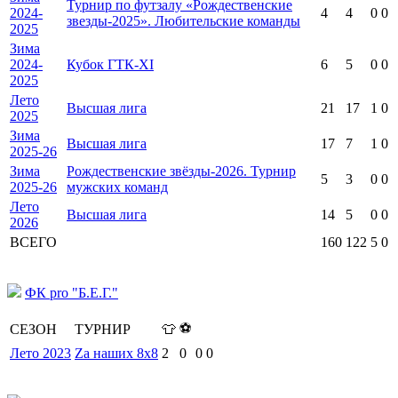
Турнир по футзалу «Рождественские
2024-
4
4
0
0
звезды-2025». Любительские команды
2025
Зима
2024-
Кубок ГТК-XI
6
5
0
0
2025
Лето
Высшая лига
21
17
1
0
2025
Зима
Высшая лига
17
7
1
0
2025-26
Зима
Рождественские звёзды-2026. Турнир
5
3
0
0
2025-26
мужских команд
Лето
Высшая лига
14
5
0
0
2026
ВСЕГО
160
122
5
0
ФК pro "Б.Е.Г."
⚽
СЕЗОН
ТУРНИР
👕
Лето 2023
Za наших 8х8
2
0
0
0