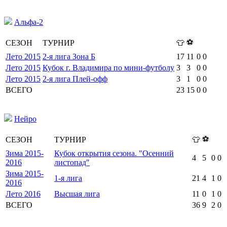
Альфа-2
⚽
СЕЗОН
ТУРНИР
👕
Лето 2015
2-я лига Зона Б
17
11
0
0
Лето 2015
Кубок г. Владимира по мини-футболу
3
3
0
0
Лето 2015
2-я лига Плей-офф
3
1
0
0
ВСЕГО
23
15
0
0
Нейро
⚽
СЕЗОН
ТУРНИР
👕
Зима 2015-
Кубок открытия сезона. "Осенний
4
5
0
0
2016
листопад"
Зима 2015-
1-я лига
21
4
1
0
2016
Лето 2016
Высшая лига
11
0
1
0
ВСЕГО
36
9
2
0