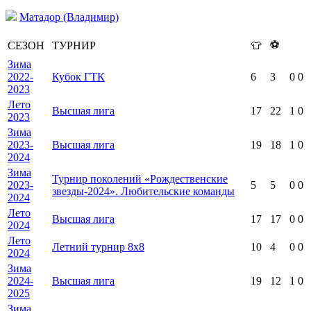
Матадор (Владимир)
⚽
СЕЗОН
ТУРНИР
👕
Зима
2022-
Кубок ГТК
6
3
0
0
2023
Лето
Высшая лига
17
22
1
0
2023
Зима
2023-
Высшая лига
19
18
1
0
2024
Зима
Турнир поколений «Рождественские
2023-
5
5
0
0
звезды-2024». Любительские команды
2024
Лето
Высшая лига
17
17
0
0
2024
Лето
Летний турнир 8х8
10
4
0
0
2024
Зима
2024-
Высшая лига
19
12
1
0
2025
Зима