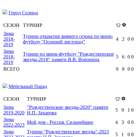
Город Солнца
⚽
СЕЗОН
ТУРНИР
👕
Зима
Турнир открытия зимнего сезона по мини-
2018-
4
2
0
0
футболу "Осенний листопад"
2019
Зима
Турнир по мини-футболу "Рождественские
2018-
5
6
0
0
звезды-2018" памяти В.В. Воронина
2019
ВСЕГО
9
8
0
0
Мебельный Парад
⚽
СЕЗОН
ТУРНИР
👕
Зима
"Рождественские звезды-2020" памяти
5
9
1
0
2019-2020
Н.П. Захарова
Зима
Мой дом - Россия. Сильнейшие
4
3
0
0
2022-2023
Зима
Турнир "Рождественские звезды"-2023
5
1
0
0