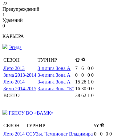
22
Предупреждений
1
Удалений
0
КАРЬЕРА
Эгида
⚽
СЕЗОН
ТУРНИР
👕
Лето 2013
3-я лига Зона А
7
6
0
0
Зима 2013-2014
3-я лига Зона А
0
0
0
0
Лето 2014
3-я лига Зона А
15
26
1
0
Зима 2014-2015
3-я лига Зона "Б"
16
30
0
0
ВСЕГО
38
62
1
0
ГБПОУ ВО «ВАМК»
⚽
СЕЗОН
ТУРНИР
👕
Лето 2014
ССУЗы. Чемпионат Владимира
0
0
0
0