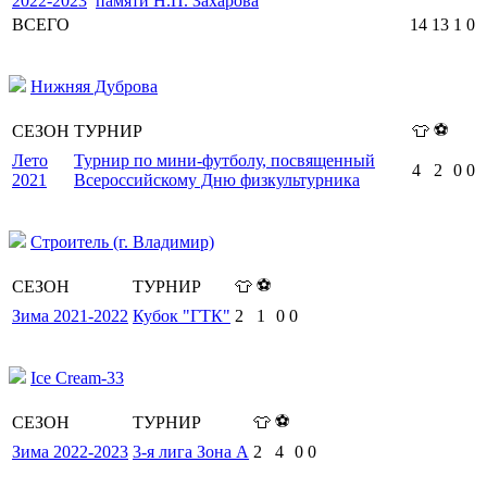
2022-2023
памяти Н.П. Захарова
ВСЕГО
14
13
1
0
Нижняя Дуброва
⚽
СЕЗОН
ТУРНИР
👕
Лето
Турнир по мини-футболу, посвященный
4
2
0
0
2021
Всероссийскому Дню физкультурника
Строитель (г. Владимир)
⚽
СЕЗОН
ТУРНИР
👕
Зима 2021-2022
Кубок "ГТК"
2
1
0
0
Ice Cream-33
⚽
СЕЗОН
ТУРНИР
👕
Зима 2022-2023
3-я лига Зона А
2
4
0
0