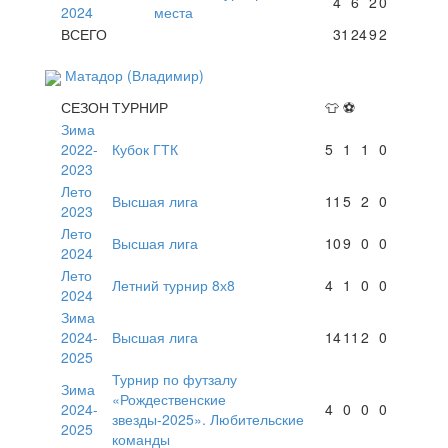
4
6
2
0
2024
места
ВСЕГО
31
24
9
2
Матадор (Владимир)
СЕЗОН
ТУРНИР
👕
⚽
Зима
2022-
Кубок ГТК
5
1
1
0
2023
Лето
Высшая лига
11
5
2
0
2023
Лето
Высшая лига
10
9
0
0
2024
Лето
Летний турнир 8х8
4
1
0
0
2024
Зима
2024-
Высшая лига
14
11
2
0
2025
Турнир по футзалу
Зима
«Рождественские
2024-
4
0
0
0
звезды-2025». Любительские
2025
команды