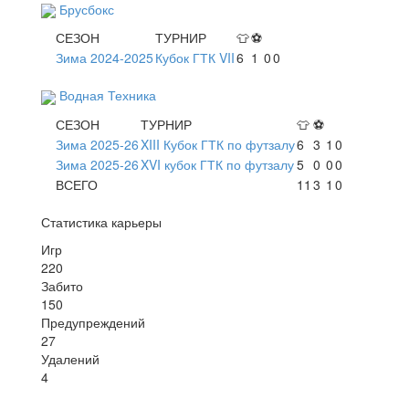
Брусбокс
СЕЗОН
ТУРНИР
👕
⚽
Зима 2024-2025
Кубок ГТК VII
6
1
0
0
Водная Техника
СЕЗОН
ТУРНИР
👕
⚽
Зима 2025-26
XIII Кубок ГТК по футзалу
6
3
1
0
Зима 2025-26
XVI кубок ГТК по футзалу
5
0
0
0
ВСЕГО
11
3
1
0
Статистика карьеры
Игр
220
Забито
150
Предупреждений
27
Удалений
4