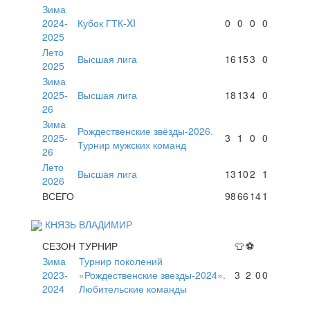
Зима
2024-
Кубок ГТК-XI
0
0
0
0
2025
Лето
Высшая лига
16
15
3
0
2025
Зима
2025-
Высшая лига
18
13
4
0
26
Зима
Рождественские звёзды-2026.
2025-
3
1
0
0
Турнир мужских команд
26
Лето
Высшая лига
13
10
2
1
2026
ВСЕГО
98
66
14
1
КНЯЗЬ ВЛАДИМИР
СЕЗОН
ТУРНИР
👕
⚽
Зима
Турнир поколений
2023-
«Рождественские звезды-2024».
3
2
0
0
2024
Любительские команды