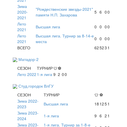
Зима
"Рождественские звезды-2021"
2020-
5
6
0
0
памяти Н.П. Захарова
2021
Лето
Высшая лига
0
0
0
0
2021
Лето
Высшая лига. Турнир за 8-14-е
0
0
0
0
2021
места
ВСЕГО
62
52
3
1
Матадор-2
СЕЗОН
ТУРНИР
👕
⚽
Лето 2022
1-я лига
9
2
0
0
Студ.городок ВлГУ
СЕЗОН
ТУРНИР
👕
⚽
Зима 2022-
Высшая лига
18
12
5
1
2023
Зима 2023-
1-я лига
9
6
2
1
2024
Зима 2023-
1-я лига. Турнир за 1-8-е