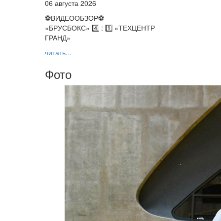
06 августа 2026
⚽️ВИДЕООБЗОР⚽️
«БРУСБОКС» 4️⃣ : 1️⃣ «ТЕХЦЕНТР
ГРАНД»
читать...
Фото