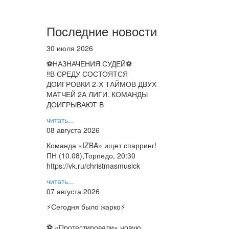
Последние новости
30 июля 2026
⚽НАЗНАЧЕНИЯ СУДЕЙ⚽
‼В СРЕДУ СОСТОЯТСЯ
ДОИГРОВКИ 2-Х ТАЙМОВ ДВУХ
МАТЧЕЙ 2А ЛИГИ. КОМАНДЫ
ДОИГРЫВАЮТ В
читать...
08 августа 2026
Команда «IZBA» ищет спарринг!
ПН (10.08),Торпедо, 20:30
https://vk.ru/christmasmusick
читать...
07 августа 2026
⚡️Сегодня было жарко⚡️
⚽ ️«Протестировали» новую