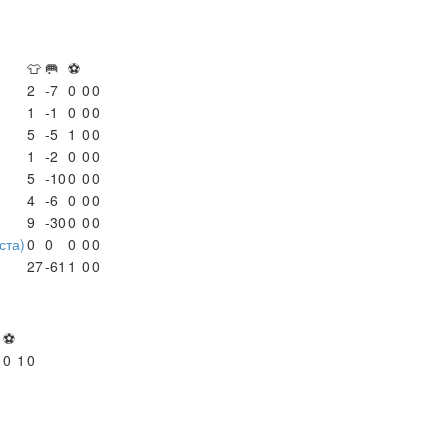
👕
🥅
⚽
2
-7
0
0
0
1
-1
0
0
0
5
-5
1
0
0
1
-2
0
0
0
5
-10
0
0
0
4
-6
0
0
0
9
-30
0
0
0
ста)
0
0
0
0
0
27
-61
1
0
0
⚽
1
0
1
0