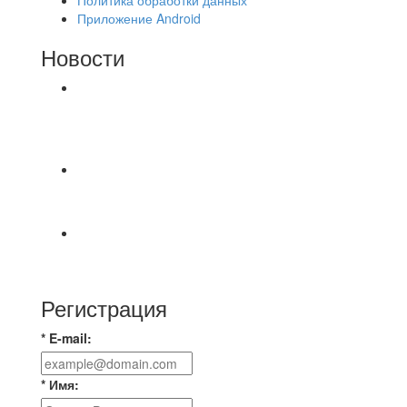
Приложение Android
Новости
⚽НАЗНАЧЕНИЯ СУДЕЙ⚽ ‼В СРЕДУ
СОСТОЯТСЯ ДОИГРОВКИ 2-Х ТАЙМОВ ДВУХ
МАТЧЕЙ 2А ЛИГИ.
Победная... Спасибо всем за самоотдачу,
самообладание и подстраховку...выложились
📹📹📹 Обзор голов 📹📹📹 Лига 4. Зона "Б". 12
тур. Лето 2026. МФК "Восход" - Ирбис 6:2
Регистрация
* E-mail:
* Имя: