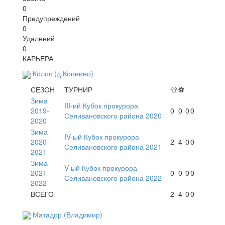
0
Предупреждений
0
Удалений
0
КАРЬЕРА
Колос (д.Копнино)
СЕЗОН
ТУРНИР
👕
⚽
Зима
III-ий Кубок прокурора
2019-
0
0
0
0
Селивановского района 2020
2020
Зима
IV-ый Кубок прокурора
2020-
2
4
0
0
Селивановского района 2021
2021
Зима
V-ый Кубок прокурора
2021-
0
0
0
0
Селивановского района 2022
2022
ВСЕГО
2
4
0
0
Матадор (Владимир)