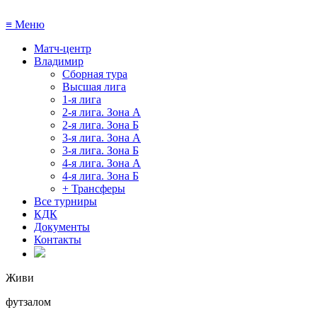
≡
Меню
Матч-центр
Владимир
Сборная тура
Высшая лига
1-я лига
2-я лига. Зона А
2-я лига. Зона Б
3-я лига. Зона А
3-я лига. Зона Б
4-я лига. Зона А
4-я лига. Зона Б
+ Трансферы
Все турниры
КДК
Документы
Контакты
Живи
футзалом