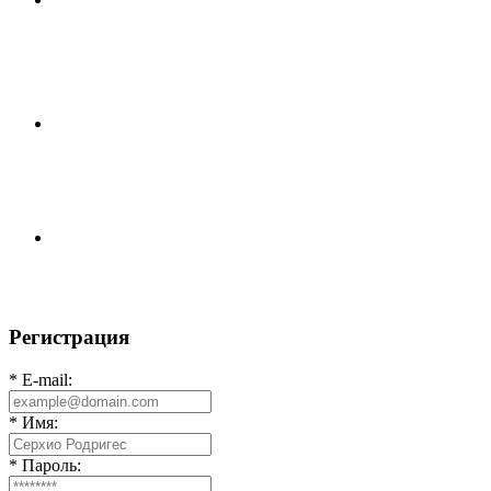
⚽НАЗНАЧЕНИЯ СУДЕЙ⚽ ‼В СРЕДУ СОСТОЯТСЯ
ДОИГРОВКИ 2-Х ТАЙМОВ ДВУХ МАТЧЕЙ 2А
ЛИГИ.
⚽️ВИДЕООБЗОР⚽️ 4 ЛИГА А «РСК КОМПЛЕКТ» 9️⃣ :
6️⃣ «МАЛЬОРКА»
🇷🇺 Дебют в Первенстве России по футболу среди
команд Первой лиги Дмитрий
Регистрация
* E-mail:
* Имя:
* Пароль: