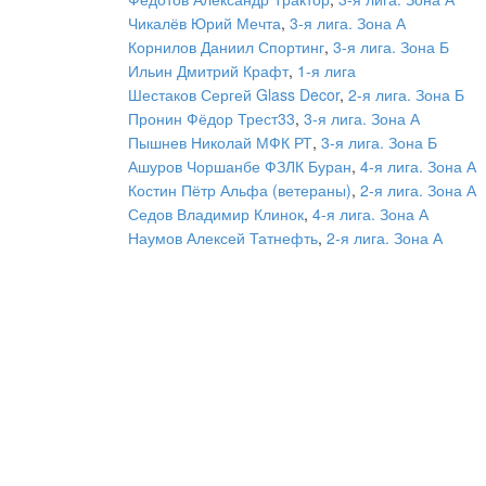
Чикалёв Юрий
Мечта
,
3-я лига. Зона А
Корнилов Даниил
Спортинг
,
3-я лига. Зона Б
Ильин Дмитрий
Крафт
,
1-я лига
Шестаков Сергей
Glass Decor
,
2-я лига. Зона Б
Пронин Фёдор
Трест33
,
3-я лига. Зона А
Пышнев Николай
МФК РТ
,
3-я лига. Зона Б
Ашуров Чоршанбе
ФЗЛК Буран
,
4-я лига. Зона А
Костин Пётр
Альфа (ветераны)
,
2-я лига. Зона А
Седов Владимир
Клинок
,
4-я лига. Зона А
Наумов Алексей
Татнефть
,
2-я лига. Зона А