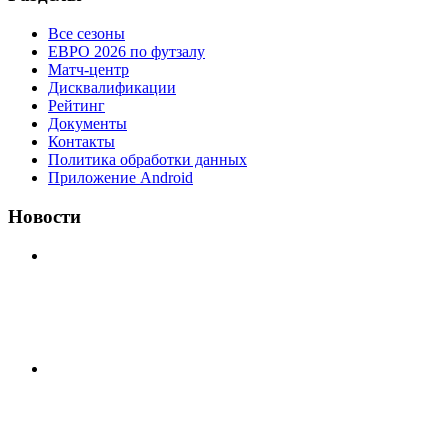
Все сезоны
ЕВРО 2026 по футзалу
Матч-центр
Дисквалификации
Рейтинг
Документы
Контакты
Политика обработки данных
Приложение Android
Новости
⚽НАЗНАЧЕНИЯ СУДЕЙ⚽ ‼В СРЕДУ СОСТОЯТСЯ
ДОИГРОВКИ 2-Х ТАЙМОВ ДВУХ МАТЧЕЙ 2А
ЛИГИ.
⚽️ВИДЕООБЗОР⚽️ 4 ЛИГА А «РСК КОМПЛЕКТ» 9️⃣ :
5️⃣ «МАЛЬОРКА»