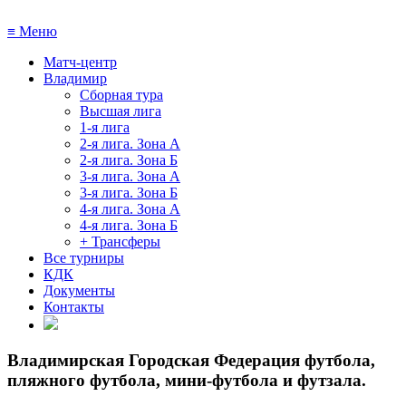
≡
Меню
Матч-центр
Владимир
Сборная тура
Высшая лига
1-я лига
2-я лига. Зона А
2-я лига. Зона Б
3-я лига. Зона А
3-я лига. Зона Б
4-я лига. Зона А
4-я лига. Зона Б
+ Трансферы
Все турниры
КДК
Документы
Контакты
Владимирская Городская Федерация футбола,
пляжного футбола, мини-футбола и футзала
.