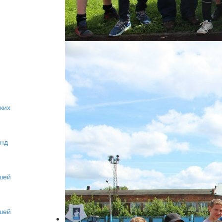
ких
анд
шей
шей