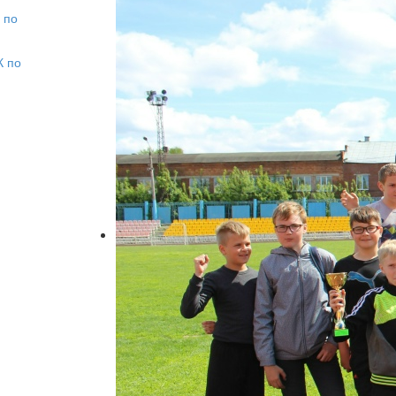
 по
К по