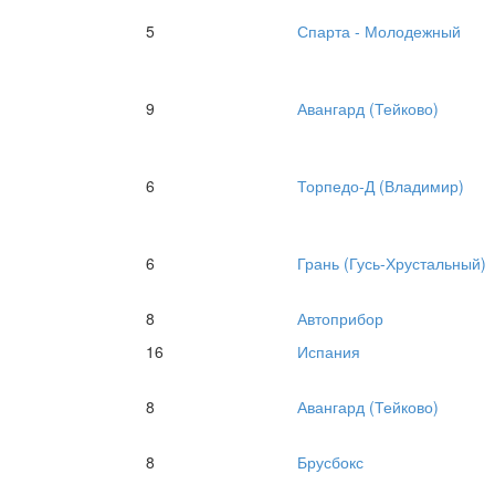
5
Спарта - Молодежный
9
Авангард (Тейково)
6
Торпедо-Д (Владимир)
6
Грань (Гусь-Хрустальный)
8
Автоприбор
16
Испания
8
Авангард (Тейково)
8
Брусбокс