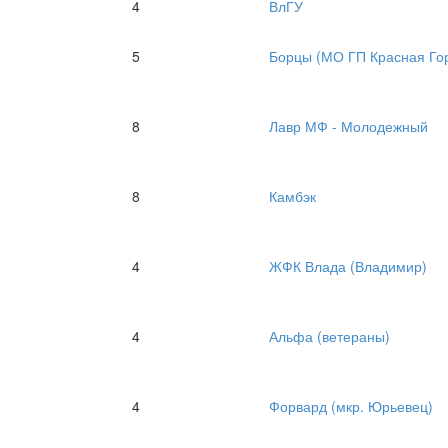
4
ВлГУ
5
Борцы (МО ГП Красная Го
8
Лавр МФ - Молодежный
8
Камбэк
4
ЖФК Влада (Владимир)
4
Альфа (ветераны)
4
Форвард (мкр. Юрьевец)