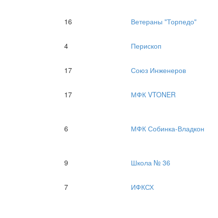
16
Ветераны "Торпедо"
4
Перископ
17
Союз Инженеров
17
МФК VTONER
6
МФК Собинка-Владкон
9
Школа № 36
7
ИФКСХ