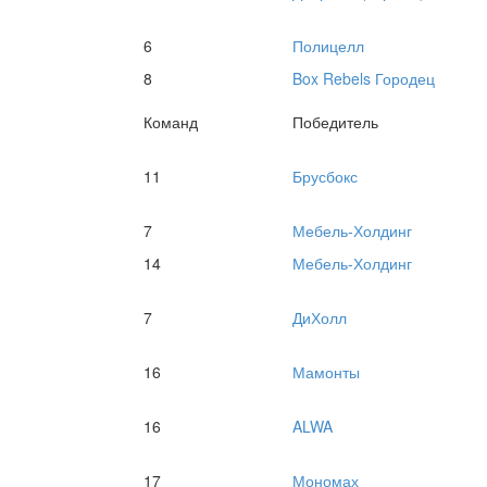
6
Полицелл
8
Box Rebels Городец
Команд
Победитель
11
Брусбокс
7
Мебель-Холдинг
14
Мебель-Холдинг
7
ДиХолл
16
Мамонты
16
ALWA
17
Мономах