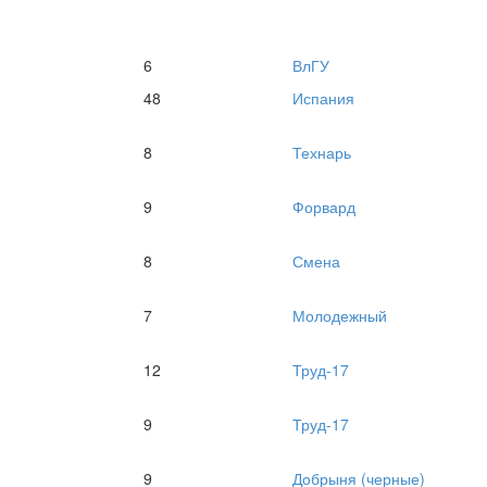
6
ВлГУ
48
Испания
8
Технарь
9
Форвард
8
Смена
7
Молодежный
12
Труд-17
9
Труд-17
9
Добрыня (черные)