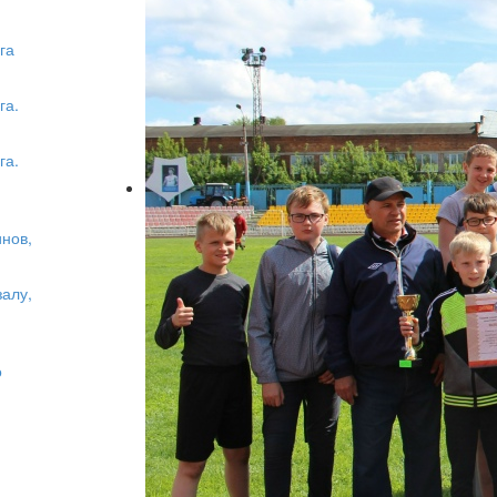
га
га.
га.
нов,
залу,
о