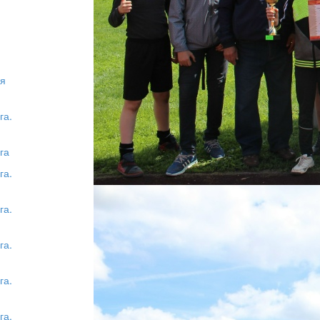
ая
га.
га
га.
га.
га.
га.
га.