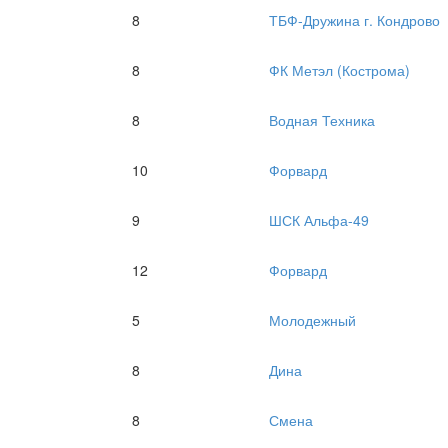
8
ТБФ-Дружина г. Кондрово
8
ФК Метэл (Кострома)
8
Водная Техника
10
Форвард
9
ШСК Альфа-49
12
Форвард
5
Молодежный
8
Дина
8
Смена