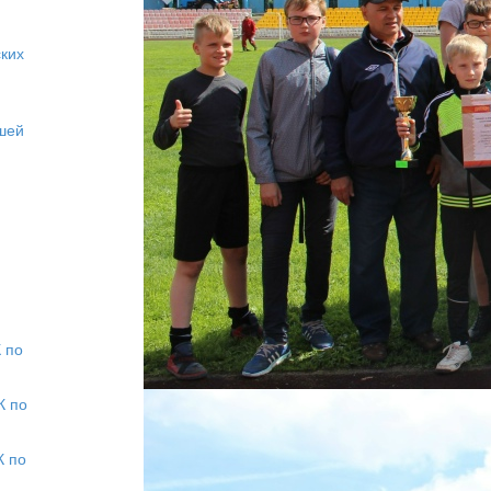
ских
шей
 по
К по
К по