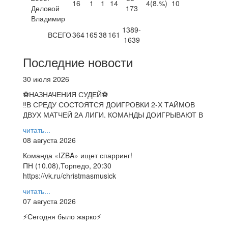
16
1
1
14
4
(8.%)
10
Деловой
173
Владимир
1389-
ВСЕГО
364
165
38
161
1639
Последние новости
30 июля 2026
⚽НАЗНАЧЕНИЯ СУДЕЙ⚽
‼В СРЕДУ СОСТОЯТСЯ ДОИГРОВКИ 2-Х ТАЙМОВ
ДВУХ МАТЧЕЙ 2А ЛИГИ. КОМАНДЫ ДОИГРЫВАЮТ В
читать...
08 августа 2026
Команда «IZBA» ищет спарринг!
ПН (10.08),Торпедо, 20:30
https://vk.ru/christmasmusick
читать...
07 августа 2026
⚡️Сегодня было жарко⚡️