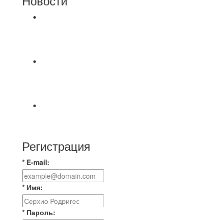
Новости
⚽НАЗНАЧЕНИЯ СУДЕЙ⚽ ‼В СРЕДУ
СОСТОЯТСЯ ДОИГРОВКИ 2-Х ТАЙМОВ ДВУХ
МАТЧЕЙ 2А ЛИГИ.
Команда «IZBA» ищет спарринг! ПН
(10.08),Торпедо, 20:30
https://vk.ru/christmasmusick
⚡️Сегодня было жарко⚡️ ⚽ ️«Протестировали»
новую футбольную площадку в
Регистрация
* E-mail:
* Имя:
* Пароль: