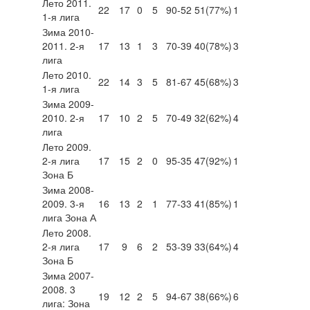
Лето 2011.
22
17
0
5
90-52
51
(77%)
1
1-я лига
Зима 2010-
2011. 2-я
17
13
1
3
70-39
40
(78%)
3
лига
Лето 2010.
22
14
3
5
81-67
45
(68%)
3
1-я лига
Зима 2009-
2010. 2-я
17
10
2
5
70-49
32
(62%)
4
лига
Лето 2009.
2-я лига
17
15
2
0
95-35
47
(92%)
1
Зона Б
Зима 2008-
2009. 3-я
16
13
2
1
77-33
41
(85%)
1
лига Зона А
Лето 2008.
2-я лига
17
9
6
2
53-39
33
(64%)
4
Зона Б
Зима 2007-
2008. 3
19
12
2
5
94-67
38
(66%)
6
лига: Зона