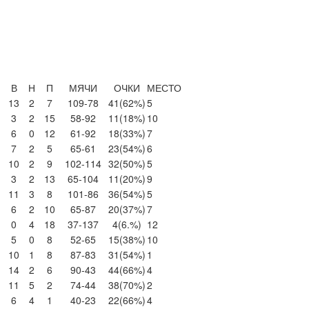
В
Н
П
МЯЧИ
ОЧКИ
МЕСТО
13
2
7
109-78
41
(62%)
5
3
2
15
58-92
11
(18%)
10
6
0
12
61-92
18
(33%)
7
7
2
5
65-61
23
(54%)
6
10
2
9
102-114
32
(50%)
5
3
2
13
65-104
11
(20%)
9
11
3
8
101-86
36
(54%)
5
6
2
10
65-87
20
(37%)
7
0
4
18
37-137
4
(6.%)
12
5
0
8
52-65
15
(38%)
10
10
1
8
87-83
31
(54%)
1
14
2
6
90-43
44
(66%)
4
11
5
2
74-44
38
(70%)
2
6
4
1
40-23
22
(66%)
4