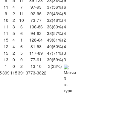
6
5
11
89-123
23
(34%)
9
11
4
7
97-93
37
(56%)
6
9
2
11
92-96
29
(43%)
8
10
2
10
73-77
32
(48%)
4
11
3
6
106-86
36
(60%)
4
11
5
6
94-62
38
(57%)
4
15
4
1
128-64
49
(81%)
2
12
4
6
81-58
40
(60%)
4
15
2
5
117-89
47
(71%)
3
13
0
9
77-61
39
(59%)
3
1
0
2
13-10
3
(33%)
5
399
115
391
3773-3822