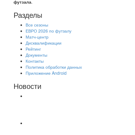
футзала
.
Разделы
Все сезоны
ЕВРО 2026 по футзалу
Матч-центр
Дисквалификации
Рейтинг
Документы
Контакты
Политика обработки данных
Приложение Android
Новости
⚽НАЗНАЧЕНИЯ СУДЕЙ⚽ ‼В СРЕДУ
СОСТОЯТСЯ ДОИГРОВКИ 2-Х ТАЙМОВ ДВУХ
МАТЧЕЙ 2А ЛИГИ.
⚡️Сегодня было жарко⚡️ ⚽ ️«Протестировали»
новую футбольную площадку в