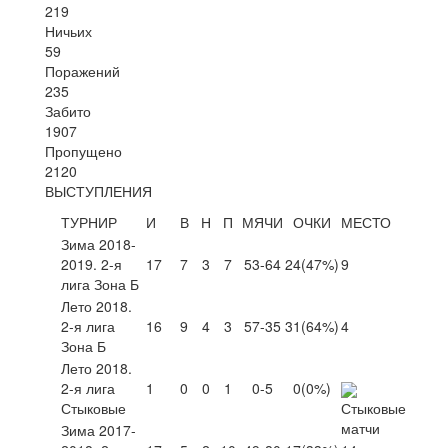
219
Ничьих
59
Поражений
235
Забито
1907
Пропущено
2120
ВЫСТУПЛЕНИЯ
ТУРНИР
И
В
Н
П
МЯЧИ
ОЧКИ
МЕСТО
Зима 2018-
2019. 2-я
17
7
3
7
53-64
24
(47%)
9
лига Зона Б
Лето 2018.
2-я лига
16
9
4
3
57-35
31
(64%)
4
Зона Б
Лето 2018.
2-я лига
1
0
0
1
0-5
0
(0%)
Стыковые
Зима 2017-