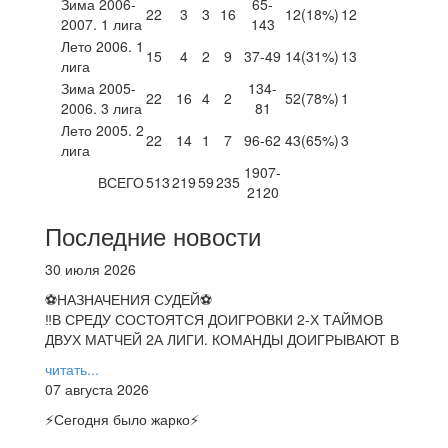
Зима 2006-
65-
22
3
3
16
12
(18%)
12
2007. 1 лига
143
Лето 2006. 1
15
4
2
9
37-49
14
(31%)
13
лига
Зима 2005-
134-
22
16
4
2
52
(78%)
1
2006. 3 лига
81
Лето 2005. 2
22
14
1
7
96-62
43
(65%)
3
лига
1907-
ВСЕГО
513
219
59
235
2120
Последние новости
30 июля 2026
⚽НАЗНАЧЕНИЯ СУДЕЙ⚽
‼В СРЕДУ СОСТОЯТСЯ ДОИГРОВКИ 2-Х ТАЙМОВ
ДВУХ МАТЧЕЙ 2А ЛИГИ. КОМАНДЫ ДОИГРЫВАЮТ В
читать...
07 августа 2026
⚡️Сегодня было жарко⚡️