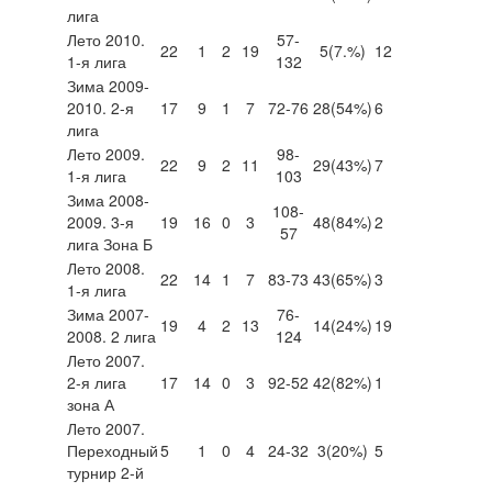
лига
Лето 2010.
57-
22
1
2
19
5
(7.%)
12
1-я лига
132
Зима 2009-
2010. 2-я
17
9
1
7
72-76
28
(54%)
6
лига
Лето 2009.
98-
22
9
2
11
29
(43%)
7
1-я лига
103
Зима 2008-
108-
2009. 3-я
19
16
0
3
48
(84%)
2
57
лига Зона Б
Лето 2008.
22
14
1
7
83-73
43
(65%)
3
1-я лига
Зима 2007-
76-
19
4
2
13
14
(24%)
19
2008. 2 лига
124
Лето 2007.
2-я лига
17
14
0
3
92-52
42
(82%)
1
зона А
Лето 2007.
Переходный
5
1
0
4
24-32
3
(20%)
5
турнир 2-й