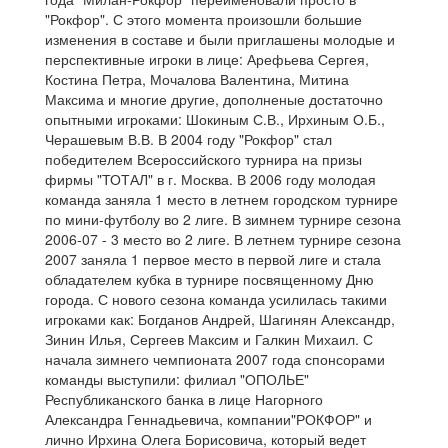
"Рокфор". С этого момента произошли большие
изменения в составе и были приглашены молодые и
перспективные игроки в лице: Арефьева Сергея,
Костина Петра, Мочалова Валентина, Митина
Максима и многие другие, дополненые достаточно
опытными игроками: Шокиным С.В., Ирхиным О.Б.,
Черашевым В.В. В 2004 году "Рокфор" стал
победителем Всероссийского турнира на призы
фирмы "ТОТАЛ" в г. Москва. В 2006 году молодая
команда заняла 1 место в летнем городском турнире
по мини-футболу во 2 лиге. В зимнем турнире сезона
2006-07 - 3 место во 2 лиге. В летнем турнире сезона
2007 заняла 1 первое место в первой лиге и стала
обладателем кубка в турнире посвященному Дню
города. С нового сезона команда усилилась такими
игроками как: Богданов Андрей, Шагинян Александр,
Зинин Илья, Сергеев Максим и Галкин Михаил. С
начала зимнего чемпионата 2007 года спонсорами
команды выступили: филиал "ОПОЛЬЕ"
Республиканского банка в лице Нагорного
Александра Геннадьевича, компании"РОКФОР" и
лично Ирхина Олега Борисовича, который ведет