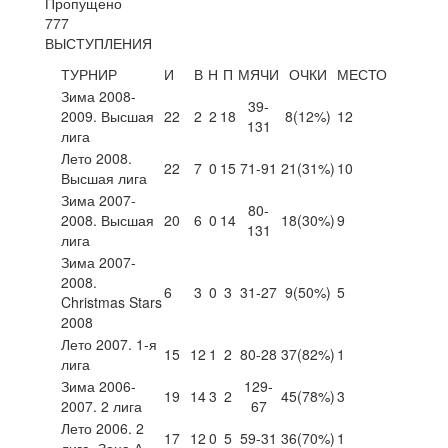
Пропущено
777
ВЫСТУПЛЕНИЯ
ТУРНИР
И
В
Н
П
МЯЧИ
ОЧКИ
МЕСТО
Зима 2008-
39-
2009. Высшая
22
2
2
18
8
(12%)
12
131
лига
Лето 2008.
22
7
0
15
71-91
21
(31%)
10
Высшая лига
Зима 2007-
80-
2008. Высшая
20
6
0
14
18
(30%)
9
131
лига
Зима 2007-
2008.
6
3
0
3
31-27
9
(50%)
5
Christmas Stars
2008
Лето 2007. 1-я
15
12
1
2
80-28
37
(82%)
1
лига
Зима 2006-
129-
19
14
3
2
45
(78%)
3
2007. 2 лига
67
Лето 2006. 2
17
12
0
5
59-31
36
(70%)
1
лига. Зона А