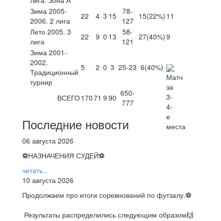
Зима 2005-
78-
22
4
3
15
15
(22%)
11
2006. 2 лига
127
Лето 2005. 3
58-
22
9
0
13
27
(40%)
9
лига
121
Зима 2001-
2002.
5
2
0
3
25-23
6
(40%)
Традиционный
турнир
650-
ВСЕГО
170
71
9
90
777
Последние новости
06 августа 2026
⚽НАЗНАЧЕНИЯ СУДЕЙ⚽
читать...
10 августа 2026
Продолжаем про итоги соревнований по футзалу.⚽️
Результаты распределились следующим образом🙌