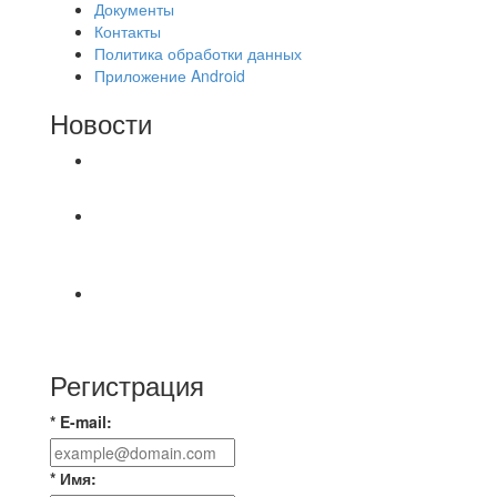
Документы
Контакты
Политика обработки данных
Приложение Android
Новости
⚽НАЗНАЧЕНИЯ СУДЕЙ⚽
Продолжаем про итоги соревнований по
футзалу.⚽️ Результаты распределились
⚽🔊ОФИЦИАЛЬНО🔊⚽ 📆7 августа в Москве
прошла очередная отчётно-выборная
Регистрация
* E-mail:
* Имя: