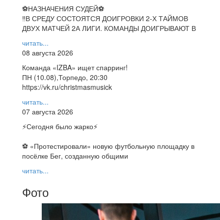
⚽НАЗНАЧЕНИЯ СУДЕЙ⚽
‼В СРЕДУ СОСТОЯТСЯ ДОИГРОВКИ 2-Х ТАЙМОВ
ДВУХ МАТЧЕЙ 2А ЛИГИ. КОМАНДЫ ДОИГРЫВАЮТ В
читать...
08 августа 2026
Команда «IZBA» ищет спарринг!
ПН (10.08),Торпедо, 20:30
https://vk.ru/christmasmusick
читать...
07 августа 2026
⚡️Сегодня было жарко⚡️
⚽ ️«Протестировали» новую футбольную площадку в
посёлке Бег, созданную общими
читать...
Фото