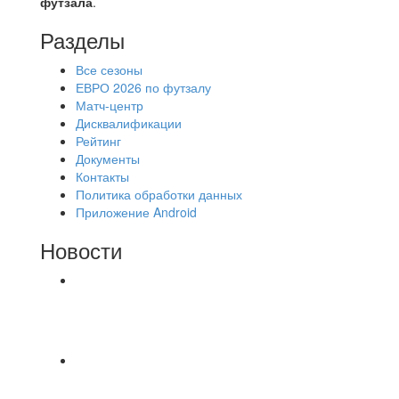
футзала
.
Разделы
Все сезоны
ЕВРО 2026 по футзалу
Матч-центр
Дисквалификации
Рейтинг
Документы
Контакты
Политика обработки данных
Приложение Android
Новости
⚽НАЗНАЧЕНИЯ СУДЕЙ⚽ ‼В СРЕДУ
СОСТОЯТСЯ ДОИГРОВКИ 2-Х ТАЙМОВ ДВУХ
МАТЧЕЙ 2А ЛИГИ.
Команда «IZBA» ищет спарринг! ПН
(10.08),Торпедо, 20:30