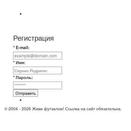
https://vk.ru/christmasmusick
⚡️Сегодня было жарко⚡️ ⚽ ️«Протестировали»
новую футбольную площадку в
Регистрация
* E-mail:
* Имя:
* Пароль:
Отправить
© 2004 - 2026 Живи футзалом! Ссылка на сайт обязательна.