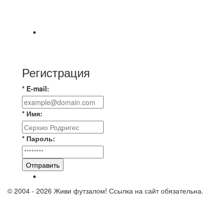
📊 22 матча, 9 побед у одной команды, 9 у
другой, 4 ничьи, ЦК лучшие в этом сезоне по
📅 Анонс матчей на понедельник, 10 августа
2026 г. 🎡 Центральный парк культуры и
Регистрация
* E-mail:
* Имя:
* Пароль:
Отправить
© 2004 - 2026 Живи футзалом! Ссылка на сайт обязательна.