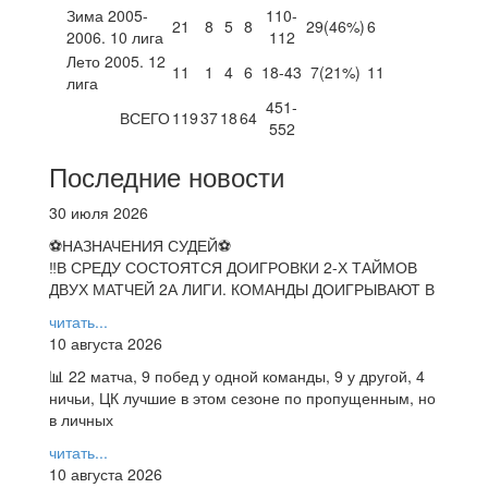
Зима 2005-
110-
21
8
5
8
29
(46%)
6
2006. 10 лига
112
Лето 2005. 12
11
1
4
6
18-43
7
(21%)
11
лига
451-
ВСЕГО
119
37
18
64
552
Последние новости
30 июля 2026
⚽НАЗНАЧЕНИЯ СУДЕЙ⚽
‼В СРЕДУ СОСТОЯТСЯ ДОИГРОВКИ 2-Х ТАЙМОВ
ДВУХ МАТЧЕЙ 2А ЛИГИ. КОМАНДЫ ДОИГРЫВАЮТ В
читать...
10 августа 2026
📊 22 матча, 9 побед у одной команды, 9 у другой, 4
ничьи, ЦК лучшие в этом сезоне по пропущенным, но
в личных
читать...
10 августа 2026