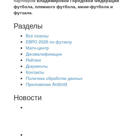
партнером
Владимирской Городской Федерации
футбола, пляжного футбола, мини-футбола и
футзала
.
Разделы
Все сезоны
ЕВРО 2026 по футзалу
Матч-центр
Дисквалификации
Рейтинг
Документы
Контакты
Политика обработки данных
Приложение Android
Новости
⚽НАЗНАЧЕНИЯ СУДЕЙ⚽ ‼В СРЕДУ
СОСТОЯТСЯ ДОИГРОВКИ 2-Х ТАЙМОВ ДВУХ
МАТЧЕЙ 2А ЛИГИ.